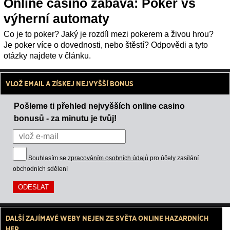
Online casino zábava: Poker vs
výherní automaty
Co je to poker? Jaký je rozdíl mezi pokerem a živou hrou?
Je poker více o dovednosti, nebo štěstí? Odpovědi a tyto
otázky najdete v článku.
VLOŽ EMAIL A ZÍSKEJ NEJVYŠŠÍ BONUS
Pošleme ti přehled nejvyšších online casino
bonusů - za minutu je tvůj!
Souhlasím se
zpracováním osobních údajů
pro účely zasílání
obchodních sdělení
DALŠÍ ZAJÍMAVÉ WEBY NEJEN ZE SVĚTA ONLINE HAZARDNÍCH
HER