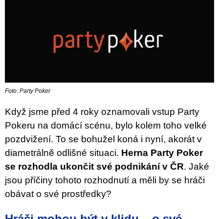
Foto: Party Poker
Když jsme před 4 roky oznamovali vstup Party
Pokeru na domácí scénu, bylo kolem toho velké
pozdvižení. To se bohužel koná i nyní, akorát v
diametrálně odlišné situaci.
Herna Party Poker
se rozhodla ukončit své podnikání v ČR
. Jaké
jsou příčiny tohoto rozhodnutí a měli by se hráči
obávat o své prostředky?
Hráči mohou být v klidu – o své