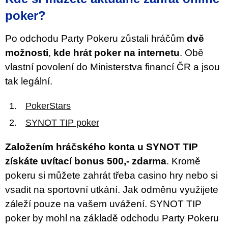
poker?
Po odchodu Party Pokeru zůstali hráčům
dvě
možnosti
,
kde hrát poker na internetu
. Obě
vlastní povolení do Ministerstva financí ČR a jsou
tak legální.
PokerStars
SYNOT TIP poker
Založením hráčského konta u SYNOT TIP
získáte uvítací bonus 500,- zdarma
. Kromě
pokeru si můžete zahrát třeba casino hry nebo si
vsadit na sportovní utkání. Jak odměnu využijete
záleží pouze na vašem uvážení. SYNOT TIP
poker by mohl na základě odchodu Party Pokeru