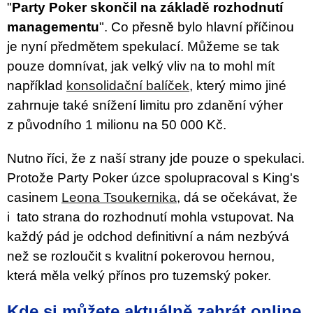
"
Party Poker skončil na základě rozhodnutí
managementu
". Co přesně bylo hlavní příčinou
je nyní předmětem spekulací. Můžeme se tak
pouze domnívat, jak velký vliv na to mohl mít
například
konsolidační balíček
, který mimo jiné
zahrnuje také snížení limitu pro zdanění výher
z původního 1 milionu na 50 000 Kč.
Nutno říci, že z naší strany jde pouze o spekulaci.
Protože Party Poker úzce spolupracoval s King's
casinem
Leona Tsoukernika
, dá se očekávat, že
i tato strana do rozhodnutí mohla vstupovat. Na
každý pád je odchod definitivní a nám nezbývá
než se rozloučit s kvalitní pokerovou hernou,
která měla velký přínos pro tuzemský poker.
Kde si můžete aktuálně zahrát online