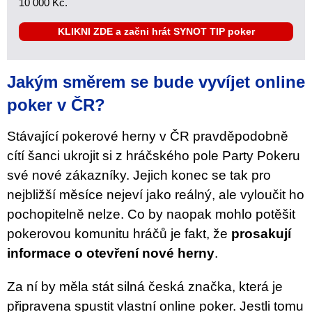
10 000 Kč.
KLIKNI ZDE a začni hrát SYNOT TIP poker
Jakým směrem se bude vyvíjet online
poker v ČR?
Stávající pokerové herny v ČR pravděpodobně
cítí šanci ukrojit si z hráčského pole Party Pokeru
své nové zákazníky. Jejich konec se tak pro
nejbližší měsíce nejeví jako reálný, ale vyloučit ho
pochopitelně nelze. Co by naopak mohlo potěšit
pokerovou komunitu hráčů je fakt, že
prosakují
informace o otevření nové herny
.
Za ní by měla stát silná česká značka, která je
připravena spustit vlastní online poker. Jestli tomu