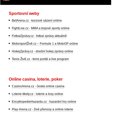
Sportovní weby
BetArena.cz - kurzové sázení online
FightLive.cz - MMA a bojové sporty online
FotbalZprávy.cz - fotbal zprávy aktuálně
MotorsportŽivě.cz – Formule 1 a MotoGP online
HokejZprávy.cz - dnešní hokej zprávy online
Tenis-Živě.cz - tenis portál a live program
Online casina, loterie, poker
CasinoArena.cz - česká online casina
Loterie-tikety.cz - loterie a losy online
EncyklopedieHazardu.cz - hazardní hry online
Play-Arena.cz - živé přenosy a online loterie