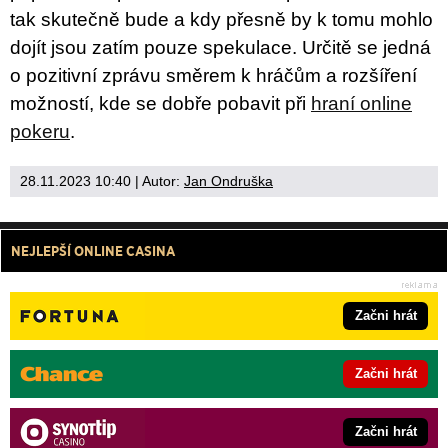
tak skutečně bude a kdy přesně by k tomu mohlo
dojít jsou zatím pouze spekulace. Určitě se jedná
o pozitivní zprávu směrem k hráčům a rozšíření
možností, kde se dobře pobavit při
hraní online
pokeru
.
28.11.2023 10:40
| Autor:
Jan Ondruška
NEJLEPŠÍ ONLINE CASINA
Začni hrát
Začni hrát
Začni hrát