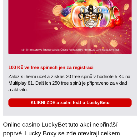
100 Kč ve free spinech jen za registraci
Založ si herní účet a získáš 20 free spinů v hodnotě 5 Kč na
Multiplay 81. Dalších 250 free spinů je připraveno za vklad
a aktivitu.
KLIKNI ZDE a začni hrát u LuckyBetu
Online
casino LuckyBet
tuto akci nepřináší
poprvé. Lucky Boxy se zde otevírají celkem