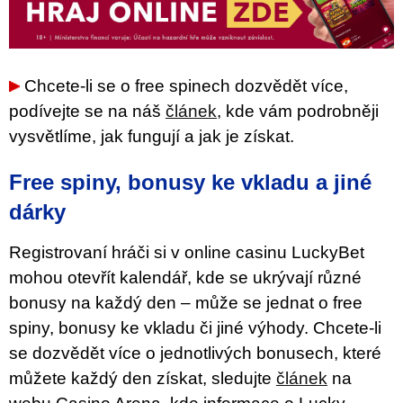
Chcete-li se o free spinech dozvědět více,
podívejte se na náš
článek
, kde vám podrobněji
vysvětlíme, jak fungují a jak je získat.
Free spiny, bonusy ke vkladu a jiné
dárky
Registrovaní hráči si v online casinu LuckyBet
mohou otevřít kalendář, kde se ukrývají různé
bonusy na každý den – může se jednat o free
spiny, bonusy ke vkladu či jiné výhody. Chcete-li
se dozvědět více o jednotlivých bonusech, které
můžete každý den získat, sledujte
článek
na