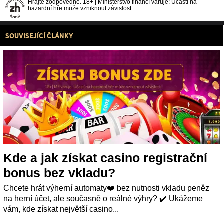
Hrajte zodpovědně. 18+ | Ministerstvo financí varuje: Účastí na
hazardní hře může vzniknout závislost.
SOUVISEJÍCÍ ČLÁNKY
Kde a jak získat casino registrační
bonus bez vkladu?
Chcete hrát výherní automaty❤️ bez nutnosti vkladu peněz
na herní účet, ale současně o reálné výhry? ✔️ Ukážeme
vám, kde získat největší casino...