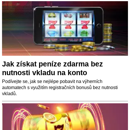
Jak získat peníze zdarma bez
nutnosti vkladu na konto
Podívejte se, jak se nejlépe pobavit na výherních
automatech s využitím registračních bonusů bez nutnosti
vkladů.