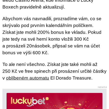
webu Casino Arena, kde informace o Lucky
Boxech pravidelně aktualizují.
Abychom vás navnadili, prozradíme vám, co se
skrývalo pod prvním kalendářním políčkem.
Získat jste mohli 200% bonus ke vkladu. Pokud
jste tedy na své herní konto vložili 300 Kč
a prosázeli 20násobek, připsal se vám na účet
bonus ve výši 600 Kč.
To ale není všechno. Získat jste také mohli až
250 Kč ve free spinech při prosázení určité částky
v
oblíbeném automatu
El Dorado Treasure.