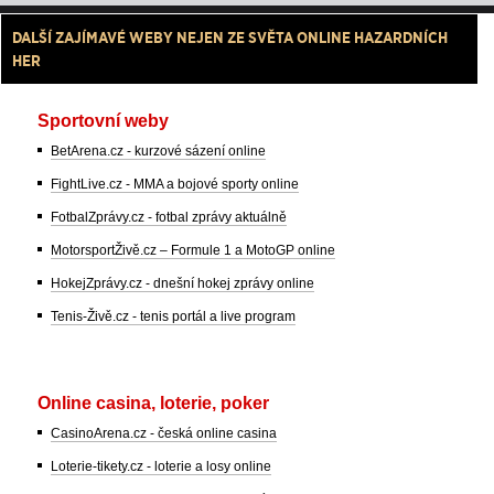
DALŠÍ ZAJÍMAVÉ WEBY NEJEN ZE SVĚTA ONLINE HAZARDNÍCH
HER
Sportovní weby
BetArena.cz - kurzové sázení online
FightLive.cz - MMA a bojové sporty online
FotbalZprávy.cz - fotbal zprávy aktuálně
MotorsportŽivě.cz – Formule 1 a MotoGP online
HokejZprávy.cz - dnešní hokej zprávy online
Tenis-Živě.cz - tenis portál a live program
Online casina, loterie, poker
CasinoArena.cz - česká online casina
Loterie-tikety.cz - loterie a losy online