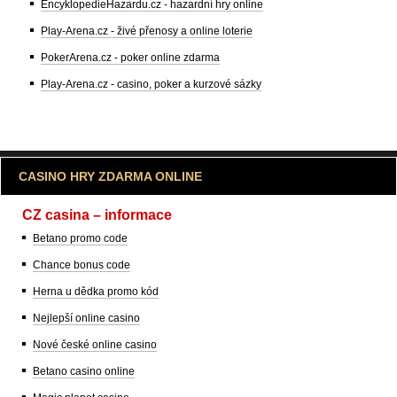
EncyklopedieHazardu.cz - hazardní hry online
Play-Arena.cz - živé přenosy a online loterie
PokerArena.cz - poker online zdarma
Play-Arena.cz - casino, poker a kurzové sázky
CASINO HRY ZDARMA ONLINE
CZ casina – informace
Betano promo code
Chance bonus code
Herna u dědka promo kód
Nejlepší online casino
Nové české online casino
Betano casino online