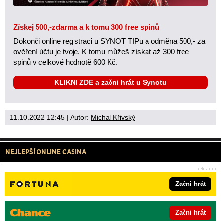
Získej 500,-zdarma a k tomu 300 free spinů
Dokonči online registraci u SYNOT TIPu a odměna 500,- za
ověření účtu je tvoje. K tomu můžeš získat až 300 free
spinů v celkové hodnotě 600 Kč.
KLIKNI ZDE a začni hrát u Synotu
11.10.2022 12:45
| Autor:
Michal Křivský
NEJLEPŠÍ ONLINE CASINA
Začni hrát
Začni hrát