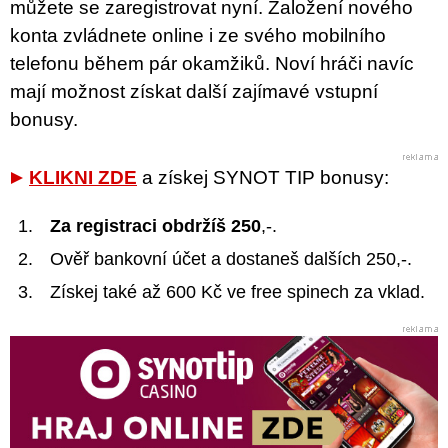
můžete se zaregistrovat nyní. Založení nového
konta zvládnete online i ze svého mobilního
telefonu během pár okamžiků. Noví hráči navíc
mají možnost získat další zajímavé vstupní
bonusy.
KLIKNI ZDE
a získej SYNOT TIP bonusy:
Za registraci obdržíš 250
,-.
Ověř bankovní účet a dostaneš dalších 250,-.
Získej také až 600 Kč ve free spinech za vklad.