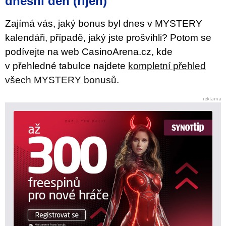
dnešní den (říjen)
Zajímá vás, jaký bonus byl dnes v MYSTERY
kalendáři, případě, jaký jste prošvihli? Potom se
podívejte na web CasinoArena.cz, kde
v přehledné tabulce najdete
kompletní přehled
všech MYSTERY bonusů
.