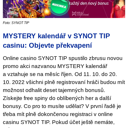
Foto: SYNOT TIP
MYSTERY kalendář v SYNOT TIP
casinu: Objevte překvapení
Online casino SYNOT TIP spustilo zbrusu novou
promo akci nazvanou MYSTERY kalendář
a vztahuje se na měsíc říjen. Od 11. 10. do 20.
10. 2022 všichni plně registrovaní hráči budou mít
možnost odhalit deset tajemných bonusů.
Získejte free spiny do oblíbených her a další
bonusy. Co pro to musíte udělat? V první řadě je
třeba mít plně dokončenou registraci v online
casinu SYNOT TIP. Pokud účet ještě nemáte,