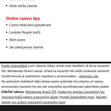
Volné otočky zdarma
Online casino tipy
Casino vklad přes paysafecard
Centrální Registr hráčů
Skrill casino
Jak získat peníze zdarma
Hrajte zodpovědně
a pro zábavu! Zákaz účasti osob mladších 18 let na hazardní
hře. Ministerstvo financí varuje: Účastí na hazardní hře může vzniknout závislost!
Využití bonusů je podmíněno registrací u provozovatele –
informace zde
.
Na webových stránkách https://www.casino-automaty-hry-zdarma.cz/ nejsou
provozovány hazardní hry ani zde neprobíhá zprostředkování jakýchkoliv plateb.
Důležité odkazy:
Ministerstvo financí ČR
,
Institut pro regulaci hazardních her
,
Asociace hráčů pokeru a kurzových sázek
,
Projekt Zodpovědné hraní
,
Národní
stránky pro snížení nebezpečí hazardního hraní