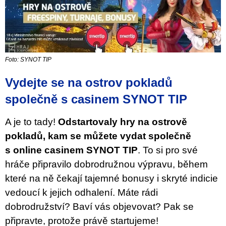
Foto: SYNOT TIP
Vydejte se na ostrov pokladů
společně s casinem SYNOT TIP
A je to tady!
Odstartovaly hry na ostrově
pokladů, kam se můžete vydat společně
s online casinem SYNOT TIP
. To si pro své
hráče připravilo dobrodružnou výpravu, během
které na ně čekají tajemné bonusy i skryté indicie
vedoucí k jejich odhalení. Máte rádi
dobrodružství? Baví vás objevovat? Pak se
připravte, protože právě startujeme!