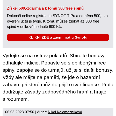
Získej 500,-zdarma a k tomu 300 free spinů
Dokonči online registraci u SYNOT TIPu a odměna 500,- za
ověření účtu je tvoje. K tomu můžeš získat až 300 free
spinů v celkové hodnotě 600 Kč.
KLIKNI ZDE a začni hrát u Synotu
Vydejte se na ostrov pokladů. Sbírejte bonusy,
odhalujte indicie. Pobavte se s oblíbenými free
spiny, zapojte se do turnajů, užijte si další bonusy.
Vždy ale mějte na paměti, že jde o hazardní
zábavu, při které můžete přijít o své finance. Proto
dodržujte
zásady zodpovědného hraní
a hrajte
s rozumem.
06.03.2023 07:50
| Autor:
Nikol Kolomazníková