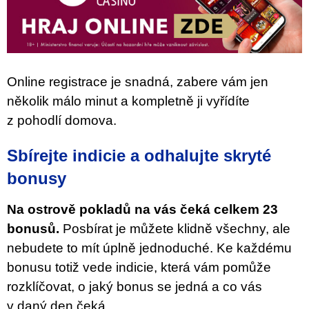
Online registrace je snadná, zabere vám jen
několik málo minut a kompletně ji vyřídíte
z pohodlí domova.
Sbírejte indicie a odhalujte skryté
bonusy
Na ostrově pokladů na vás čeká celkem 23
bonusů.
Posbírat je můžete klidně všechny, ale
nebudete to mít úplně jednoduché. Ke každému
bonusu totiž vede indicie, která vám pomůže
rozklíčovat, o jaký bonus se jedná a co vás
v daný den čeká.