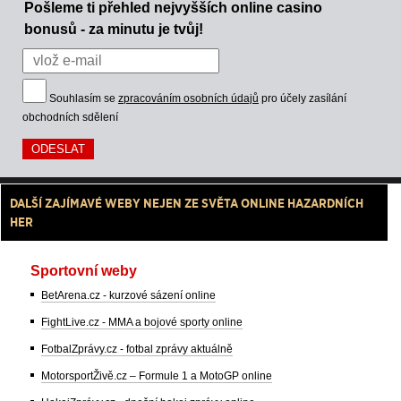
Pošleme ti přehled nejvyšších online casino
bonusů - za minutu je tvůj!
Souhlasím se
zpracováním osobních údajů
pro účely zasílání
obchodních sdělení
DALŠÍ ZAJÍMAVÉ WEBY NEJEN ZE SVĚTA ONLINE HAZARDNÍCH
HER
Sportovní weby
BetArena.cz - kurzové sázení online
FightLive.cz - MMA a bojové sporty online
FotbalZprávy.cz - fotbal zprávy aktuálně
MotorsportŽivě.cz – Formule 1 a MotoGP online