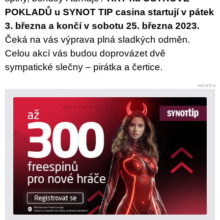
POKLADŮ u SYNOT TIP casina startují v pátek
3. března a končí v sobotu 25. března 2023.
Čeká na vás výprava plná sladkých odměn.
Celou akcí vás budou doprovázet dvě
sympatické slečny – pirátka a čertice.