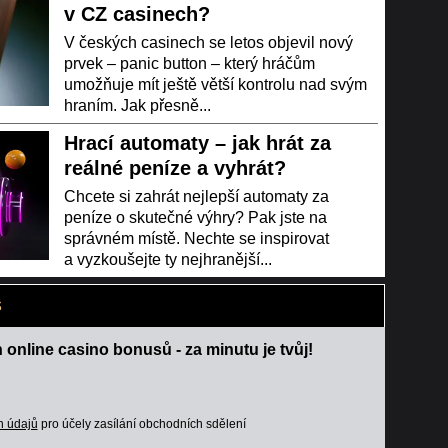
v CZ casinech?
V českých casinech se letos objevil nový
prvek – panic button – který hráčům
umožňuje mít ještě větší kontrolu nad svým
hraním. Jak přesně...
Hrací automaty – jak hrát za
reálné peníze a vyhrát?
Chcete si zahrát nejlepší automaty za
peníze o skutečné výhry? Pak jste na
správném místě. Nechte se inspirovat
a vyzkoušejte ty nejhranější...
S
 online casino bonusů - za minutu je tvůj!
h údajů
pro účely zasílání obchodních sdělení