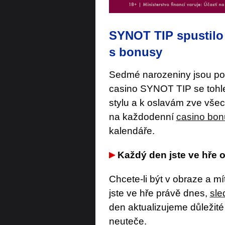
SYNOT TIP spustilo
s bonusy
Sedmé narozeniny jsou p
casino SYNOT TIP se tohle
stylu a k oslavám zve všec
na každodenní
casino bon
kalendáře.
Každý den jste ve hře 
Chcete-li být v obraze a mí
jste ve hře právě dnes,
sle
den aktualizujeme důležit
neuteče.