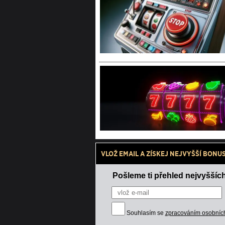
VLOŽ EMAIL A ZÍSKEJ NEJVYŠŠÍ BONU
Pošleme ti přehled nejvyšších
Souhlasím se
zpracováním osobníc