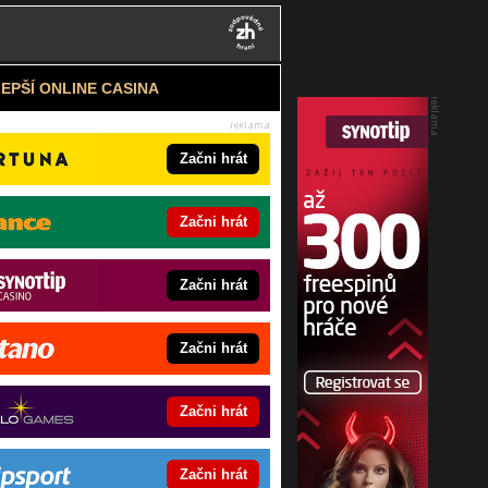
EPŠÍ ONLINE CASINA
Začni hrát
Začni hrát
Začni hrát
Začni hrát
Začni hrát
Začni hrát