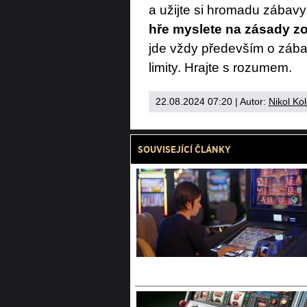
a užijte si hromadu zábavy
hře myslete na zásady z
jde vždy především o zábav
limity. Hrajte s rozumem.
22.08.2024 07:20
| Autor:
Nikol Ko
SOUVISEJÍCÍ ČLÁNKY