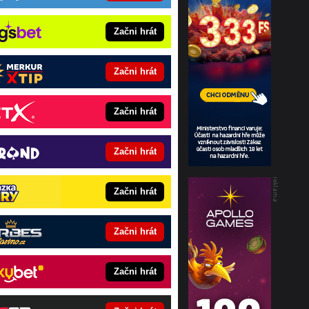
Začni hrát
Začni hrát
Začni hrát
Začni hrát
Začni hrát
Začni hrát
Začni hrát