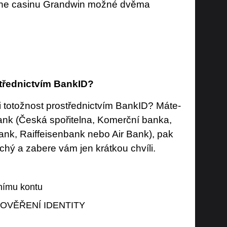
nline casinu Grandwin možné dvěma
střednictvím BankID?
ji totožnost prostřednictvím BankID? Máte-
 bank (Česká spořitelna, Komerční banka,
, Raiffeisenbank nebo Air Bank), pak
chý a zabere vám jen krátkou chvíli.
nímu kontu
na OVĚŘENÍ IDENTITY