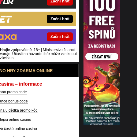
Začni hrát
Začni hrát
Začni hrát
Hrajte zodpovědně. 18+ | Ministerstvo financí
varuje: Účastí na hazardní hře může vzniknout
závislost.
NO HRY ZDARMA ONLINE
casina – informace
ano promo code
ance bonus code
na u dědka promo kód
lepší online casino
é české online casino