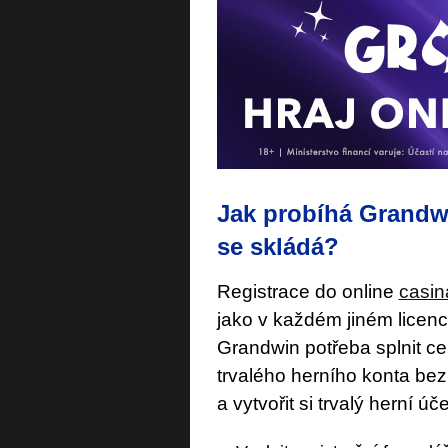
Jak probíhá Grandwi
se skládá?
Registrace do online
casin
jako v každém jiném licenc
Grandwin potřeba splnit ce
trvalého herního konta bez
a vytvořit si trvalý herní úč