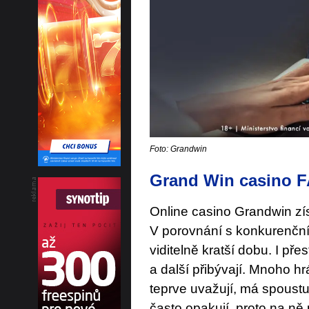
Foto: Grandwin
Grand Win casino FA
Online casino Grandwin zís
V porovnání s konkurenční
viditelně kratší dobu. I pře
a další přibývají. Mnoho hr
teprve uvažují, má spoust
často opakují, proto na ně