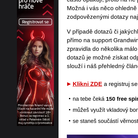
Možná i vás něco ohledně 
zodpovězenými dotazy najd
V případě dotazů či jakých
přímo na support Grandwin
zpravidla do několika málo
dotazů je možné získat od
slouží i náš přehledný člá
Klikni ZDE
a registruj se
na tebe čeká
150 free spi
můžeš využít vkladový bo
se staneš součástí věrnos