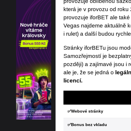
provozuje oblíbenou sázko
která je v provozu od rok
provozuje iforBET ale také
Vegas najdeme aktuálně ko
i rulet) a další budou rychle
Stránky iforBETu jsou mode
Samozřejmostí je bezplatn
později) a zajímavé jsou i 
ale je, že se jedná o
legál
licencí.
✅Webové stránky
✅Bonus bez vkladu