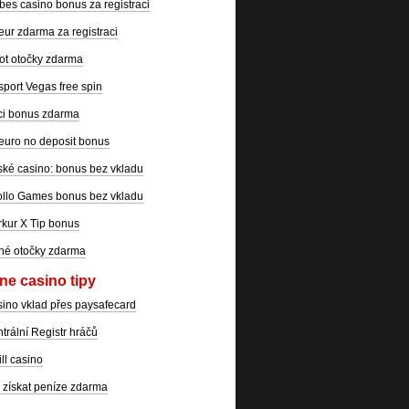
bes casino bonus za registraci
eur zdarma za registraci
ot otočky zdarma
sport Vegas free spin
i bonus zdarma
euro no deposit bonus
ké casino: bonus bez vkladu
llo Games bonus bez vkladu
kur X Tip bonus
né otočky zdarma
ne casino tipy
ino vklad přes paysafecard
trální Registr hráčů
ill casino
 získat peníze zdarma