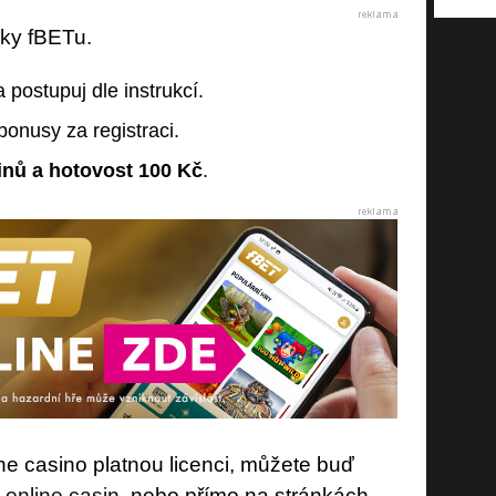
nky fBETu.
postupuj dle instrukcí.
bonusy za registraci.
inů a hotovost 100 Kč
.
ine casino platnou licenci, můžete buď
online casin
, nebo přímo na stránkách