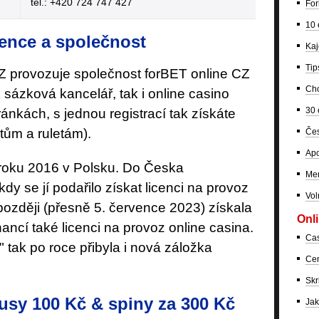
tel.: +420 724 747 427
For
10 
cence a společnost
Kaj
Tip
 provozuje společnost forBET online CZ
Chc
k sázková kancelář, tak i online casino
30 
ánkách, s jednou registrací tak získáte
tům a ruletám).
Čes
Apo
roku 2016 v Polsku. Do Česka
Mer
y se jí podařilo získat licenci na provoz
Vol
ozději (přesně 5. července 2023) získala
Onli
ancí také licenci na provoz online casina.
Cas
 tak po roce přibyla i nová záložka
Cen
Skr
usy 100 Kč & spiny za 300 Kč
Jak