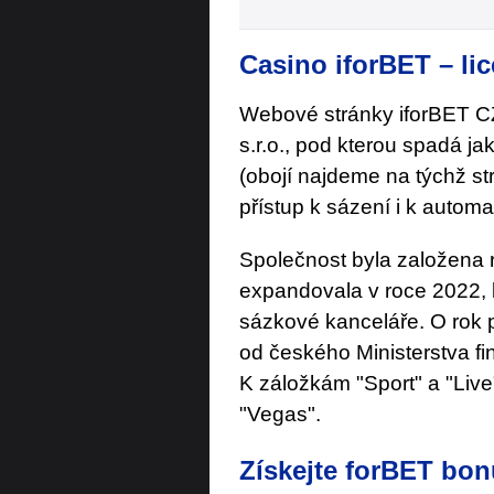
Casino iforBET – li
Webové stránky iforBET CZ
s.r.o., pod kterou spadá ja
(obojí najdeme na týchž str
přístup k sázení i k automa
Společnost byla založena 
expandovala v roce 2022, kd
sázkové kanceláře. O rok p
od českého Ministerstva fin
K záložkám "Sport" a "Live"
"Vegas".
Získejte forBET bon