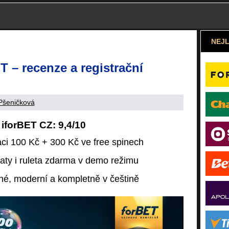
NEJL
T – recenze a registrační
Pšeničková
iforBET CZ: 9,4/10
aci 100 Kč + 300 Kč ve free spinech
ty i ruleta zdarma v demo režimu
é, moderní a kompletně v češtině