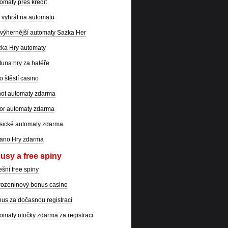
omaty přes kredit
 vyhrát na automatu
výhernější automaty Sazka Her
ka Hry automaty
tuna hry za haléře
o štěstí casino
ot automaty zdarma
or automaty zdarma
sické automaty zdarma
ano Hry zdarma
usy a free spiny
šní free spiny
ozeninový bonus casino
us za dočasnou registraci
omaty otočky zdarma za registraci