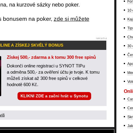
For
ina, na kurzové sázky nebo poker.
10 
li s bonusem na poker,
zde si můžete
Kaj
Tip
Chc
NLINE A ZÍSKEJ SKVĚLÝ BONUS
30 
Čes
Získej 500,- zdarma a k tomu 300 free spinů
Apo
Dokonči online registraci u SYNOT TIPu
a odměna 500,- za ověření účtu je tvoje. K tomu
Mer
můžeš získat až 300 free spinů v celkové
Vol
hodnotě 600 Kč.
Onli
KLIKNI ZDE a začni hrát u Synotu
Cas
Cen
viš
Skr
Jak