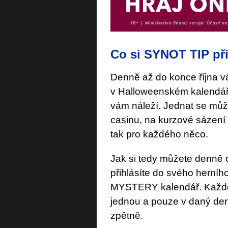
Co si SYNOT TIP při
Denně až do konce října v
v Halloweenském kalendáři.
vám náleží. Jednat se mů
casinu, na kurzové sázen
tak pro každého něco.
Jak si tedy můžete denně o
přihlásíte do svého herníh
MYSTERY kalendář. Každou 
jednou a pouze v daný de
zpětně.