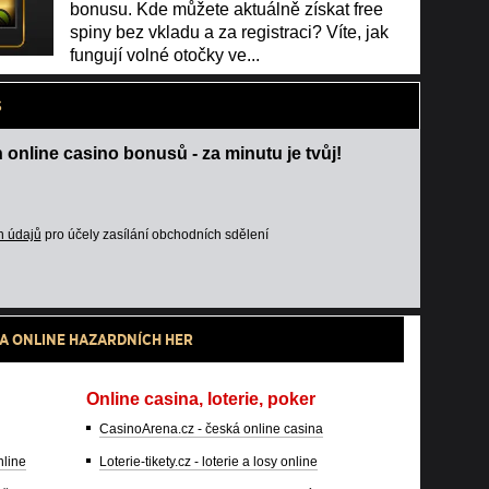
bonusu. Kde můžete aktuálně získat free
spiny bez vkladu a za registraci? Víte, jak
fungují volné otočky ve...
S
 online casino bonusů - za minutu je tvůj!
h údajů
pro účely zasílání obchodních sdělení
TA ONLINE HAZARDNÍCH HER
Online casina, loterie, poker
CasinoArena.cz - česká online casina
nline
Loterie-tikety.cz - loterie a losy online