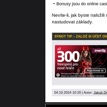
Bonusy jsou do online cas
Nevíte-li, jak byste naloži
nastudovat základy.
SYNOT TIP – ZALOŽ SI ÚČET O
04.10.2024 10:20
| Autor:
Jakub Di