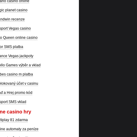
ano casino online
ic planet casino
ndwin recenze
sport Vegas casino
o Queen online casino
or SMS platba
nce Vegas jackpoty
llo Games výběr a vklad
bes casino m platba
lokovaný účet v casinu
ď a Hrej promo kód
sport SMS vklad
ine casino hry
tiplay 81 zdarma
ine automaty za peníze