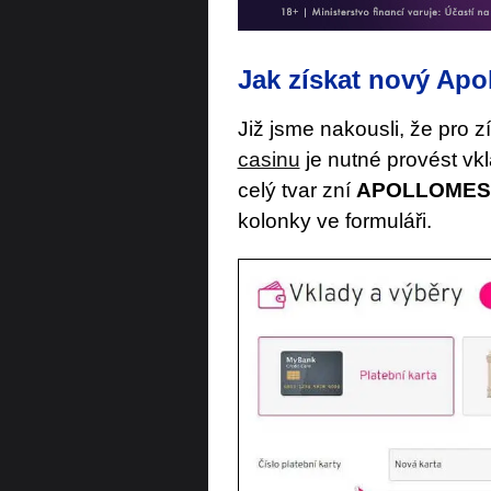
Jak získat nový Apo
Již jsme nakousli, že pro 
casinu
je nutné provést vk
celý tvar zní
APOLLOMES
kolonky ve formuláři.