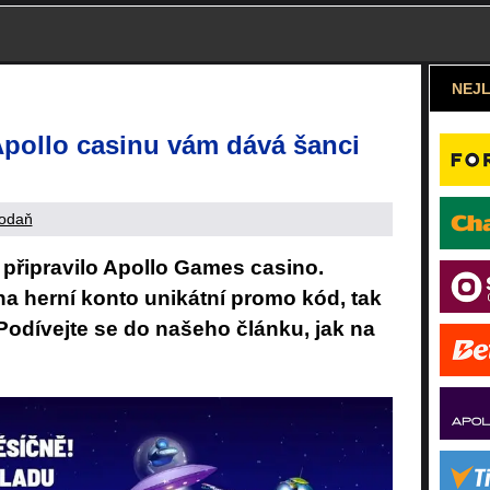
NEJL
pollo casinu vám dává šanci
Hodaň
 připravilo Apollo Games casino.
na herní konto unikátní promo kód, tak
Podívejte se do našeho článku, jak na