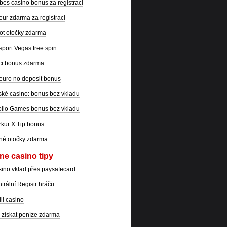
bes casino bonus za registraci
eur zdarma za registraci
ot otočky zdarma
sport Vegas free spin
i bonus zdarma
euro no deposit bonus
ké casino: bonus bez vkladu
llo Games bonus bez vkladu
kur X Tip bonus
né otočky zdarma
ne casino tipy
ino vklad přes paysafecard
trální Registr hráčů
ill casino
 získat peníze zdarma