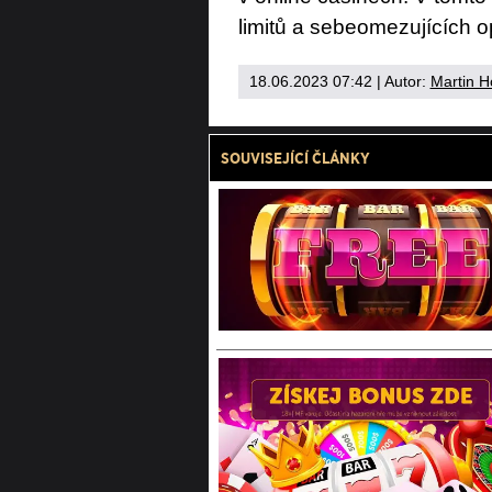
limitů a sebeomezujících o
18.06.2023 07:42
| Autor:
Martin 
SOUVISEJÍCÍ ČLÁNKY