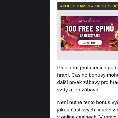
APOLLO GAMES – ZALOŽ SI ÚČ
Při plnění protáčecích p
hraní.
Casino bonusy
mohou
další prvek zábavy pro hrá
vždy a jen zábava.
Není nutné tento bonus vyč
jakou část svých financí 
v online casinech. V tomt