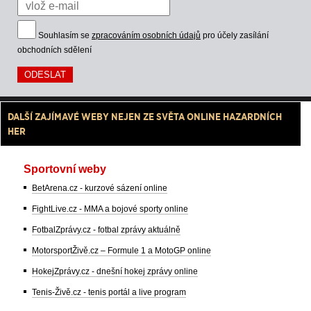
Souhlasím se
zpracováním osobních údajů
pro účely zasílání
obchodních sdělení
DALŠÍ ZAJÍMAVÉ WEBY NEJEN ZE SVĚTA ONLINE HAZARDNÍCH
HER
Sportovní weby
BetArena.cz - kurzové sázení online
FightLive.cz - MMA a bojové sporty online
FotbalZprávy.cz - fotbal zprávy aktuálně
MotorsportŽivě.cz – Formule 1 a MotoGP online
HokejZprávy.cz - dnešní hokej zprávy online
Tenis-Živě.cz - tenis portál a live program