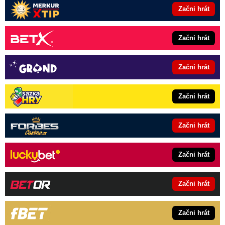
Začni hrát
Začni hrát
Začni hrát
Začni hrát
Začni hrát
Začni hrát
Začni hrát
Začni hrát