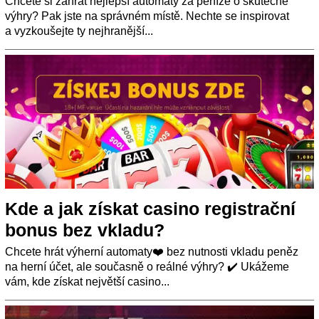
Chcete si zahrát nejlepší automaty za peníze o skutečné
výhry? Pak jste na správném místě. Nechte se inspirovat
a vyzkoušejte ty nejhranější...
Kde a jak získat casino registrační
bonus bez vkladu?
Chcete hrát výherní automaty❤️ bez nutnosti vkladu peněz
na herní účet, ale současně o reálné výhry? ✔️ Ukážeme
vám, kde získat největší casino...