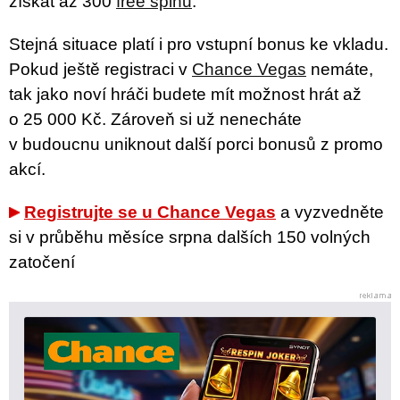
získat až 300
free spinů
.
Stejná situace platí i pro vstupní bonus ke vkladu.
Pokud ještě registraci v
Chance Vegas
nemáte,
tak jako noví hráči budete mít možnost hrát až
o 25 000 Kč. Zároveň si už nenecháte
v budoucnu uniknout další porci bonusů z promo
akcí.
Registrujte se u Chance Vegas
a vyzvedněte
si v průběhu měsíce srpna dalších 150 volných
zatočení