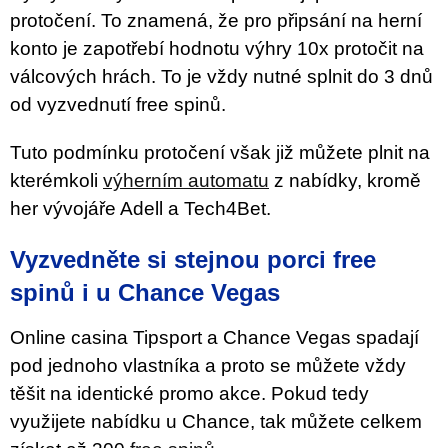
protočení. To znamená, že pro připsání na herní
konto je zapotřebí hodnotu výhry 10x protočit na
válcových hrách. To je vždy nutné splnit do 3 dnů
od vyzvednutí free spinů.
Tuto podmínku protočení však již můžete plnit na
kterémkoli
výherním automatu
z nabídky, kromě
her vývojáře Adell a Tech4Bet.
Vyzvedněte si stejnou porci free
spinů i u Chance Vegas
Online casina Tipsport a Chance Vegas spadají
pod jednoho vlastníka a proto se můžete vždy
těšit na identické promo akce. Pokud tedy
využijete nabídku u Chance, tak můžete celkem