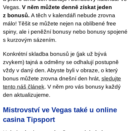
Vegas.
V něm můžete denně získat jeden
z bonusů.
A těch v kalendáři nebude zrovna
málo! Těšit se můžete nejen na oblíbené free
spiny, ale i peněžní bonusy nebo bonusy spojené
s kurzovým sázením.
Konkrétní skladba bonusů je (jak už bývá
zvykem) tajná a odměny se odhalují postupně
vždy v daný den. Abyste byli v obraze, o který
bonus můžete zrovna dnešní den hrát,
sledujte
tento náš článek
. V něm pro vás bonusy každý
den aktualizujeme.
Mistrovství ve Vegas také u online
casina Tipsport