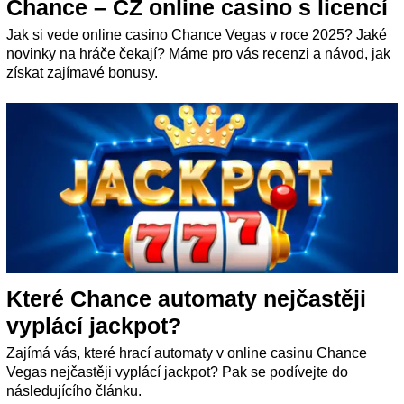
Chance – CZ online casino s licencí
Jak si vede online casino Chance Vegas v roce 2025? Jaké
novinky na hráče čekají? Máme pro vás recenzi a návod, jak
získat zajímavé bonusy.
Které Chance automaty nejčastěji
vyplácí jackpot?
Zajímá vás, které hrací automaty v online casinu Chance
Vegas nejčastěji vyplácí jackpot? Pak se podívejte do
následujícího článku.