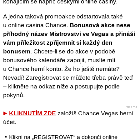
konajícím se napříč českými online casiny.
A jedna taková promoakce odstartovala také
u online casina Chance.
Bonusová akce nese
příhodný název Mistrovství ve Vegas a přináší
vám příležitost zpříjemnit si každý den
bonusem
. Chcete-li se do akce v podobě
bonusového kalendáře zapojit, musíte mít
u Chance herní konto. Že ho ještě nemáte?
Nevadí! Zaregistrovat se můžete třeba právě teď
– klikněte na odkaz níže a postupujte podle
pokynů.
KLIKNUTÍM ZDE
založíš Chance Vegas herní
účet.
Klikni na „REGISTROVAT“ a dokonči online