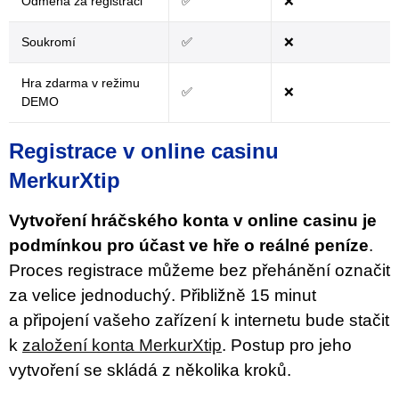
Odměna za registraci
✅
❌
Soukromí
✅
❌
Hra zdarma v režimu
✅
❌
DEMO
Registrace v online casinu
MerkurXtip
Vytvoření hráčského konta v online casinu je
podmínkou pro účast ve hře o reálné peníze
.
Proces registrace můžeme bez přehánění označit
za velice jednoduchý. Přibližně 15 minut
a připojení vašeho zařízení k internetu bude stačit
k
založení konta MerkurXtip
. Postup pro jeho
vytvoření se skládá z několika kroků.