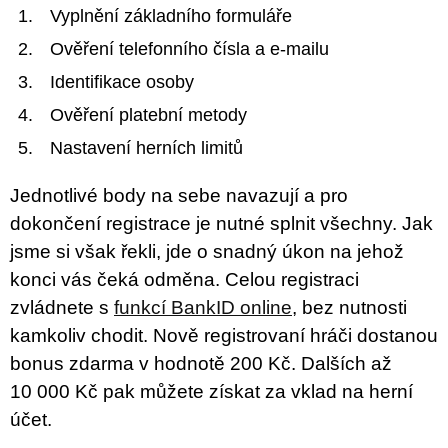
Vyplnění základního formuláře
Ověření telefonního čísla a e-mailu
Identifikace osoby
Ověření platební metody
Nastavení herních limitů
Jednotlivé body na sebe navazují a pro
dokončení registrace je nutné splnit všechny. Jak
jsme si však řekli, jde o snadný úkon na jehož
konci vás čeká odměna. Celou registraci
zvládnete s
funkcí BankID online
, bez nutnosti
kamkoliv chodit. Nově registrovaní hráči dostanou
bonus zdarma v hodnotě 200 Kč. Dalších až
10 000 Kč pak můžete získat za vklad na herní
účet.