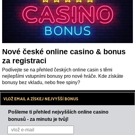
Nové české online casino & bonus
za registraci
Podívejte se na přehled českých online casin s těmi
nejlepšími vstupními bonusy pro nové hráče. Kde získáte
bonusy bez vkladu, nebo free spiny?
VLOŽ EMAIL A ZÍSKEJ NEJVYŠŠÍ BONUS
Pošleme ti přehled nejvyšších online casino
bonusů - za minutu je tvůj!