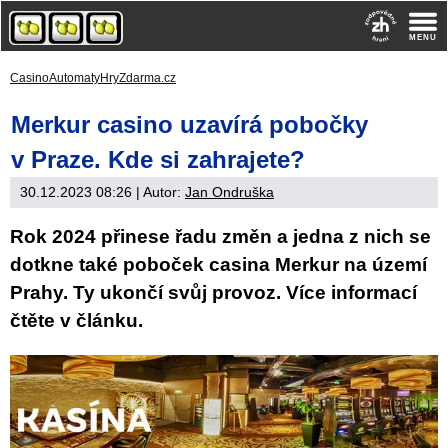
CasinoAutomatyHryZdarma.cz
Merkur casino uzavírá pobočky
v Praze. Kde si zahrajete?
30.12.2023 08:26
| Autor:
Jan Ondruška
Rok 2024 přinese řadu změn a jedna z nich se
dotkne také poboček casina Merkur na území
Prahy. Ty ukončí svůj provoz. Více informací
čtěte v článku.