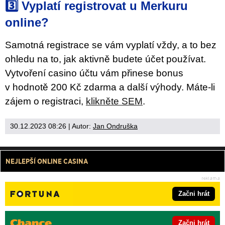
3️⃣ Vyplatí registrovat u Merkuru
online?
Samotná registrace se vám vyplatí vždy, a to bez
ohledu na to, jak aktivně budete účet používat.
Vytvoření casino účtu vám přinese bonus
v hodnotě 200 Kč zdarma a další výhody. Máte-li
zájem o registraci,
klikněte SEM
.
30.12.2023 08:26
| Autor:
Jan Ondruška
NEJLEPŠÍ ONLINE CASINA
Začni hrát
Začni hrát