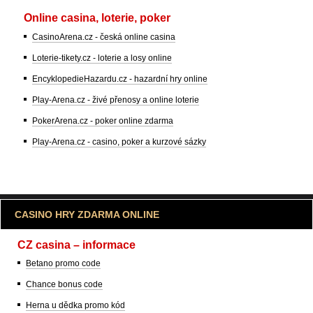
Online casina, loterie, poker
CasinoArena.cz - česká online casina
Loterie-tikety.cz - loterie a losy online
EncyklopedieHazardu.cz - hazardní hry online
Play-Arena.cz - živé přenosy a online loterie
PokerArena.cz - poker online zdarma
Play-Arena.cz - casino, poker a kurzové sázky
CASINO HRY ZDARMA ONLINE
CZ casina – informace
Betano promo code
Chance bonus code
Herna u dědka promo kód