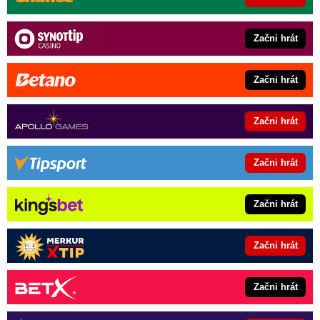
Začni hrát
Začni hrát
Začni hrát
Začni hrát
Začni hrát
Začni hrát
Začni hrát