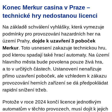
Konec Merkur casina v Praze –
technické hry nedostanou licenci
Na základě schválení vyhlášky, která vymezuje
podmínky pro provozování hazardních her na
území Prahy,
dojde k uzavření 3 poboček
Merkur
. Toto usnesení zakazuje technickou hru,
pod kterou spadají také hrací automaty. Na území
hlavního města bude povolena pouze živá hra,
a to v určitých částech. Ustanovení nenařizuje
přímo uzavření poboček, ale vzhledem k zákazu
provozování herních zařízení se dá předpokládat
rapidní snížení tržeb.
Protože v roce 2024 končí licence jednotlivým
automatům v těchto provozech, musí dojít k jejich