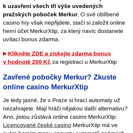
k uzavření všech tří výše uvedených
pražských poboček Merkur
. O své oblíbené
casino hry však nepřijdete, stačí si založit online
herní účet MerkurXtip, za který navíc dostanete
uvítací bonus zdarma.
Klikněte ZDE a získejte zdarma bonus
v hodnotě 200 Kč
za registraci u MerkurXtip
Zavřené pobočky Merkur? Zkuste
online casino MerkurXtip
Je tedy jasné, že v Praze si hrací automaty už
nezahrajete. Mají hráči nějakou další alternativu?
Ano, jistou zůstává online casino MerkurXtip.
Licencované české casino
MerkurXtip má ve