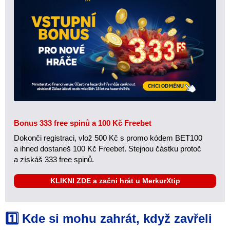
Bonus 333 free spinů a 100 Kč Freebet
Dokonči registraci, vlož 500 Kč s promo kódem BET100
a ihned dostaneš 100 Kč Freebet. Stejnou částku protoč
a získáš 333 free spinů.
KLIKNI ZDE a začni hrát u MerkurXtip
1️⃣ Kde si mohu zahrát, když zavřeli