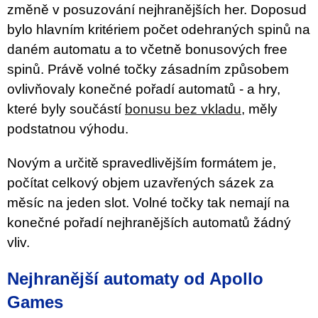
změně v posuzování nejhranějších her. Doposud
bylo hlavním kritériem počet odehraných spinů na
daném automatu a to včetně bonusových free
spinů. Právě volné točky zásadním způsobem
ovlivňovaly konečné pořadí automatů - a hry,
které byly součástí
bonusu bez vkladu
, měly
podstatnou výhodu.
Novým a určitě spravedlivějším formátem je,
počítat celkový objem uzavřených sázek za
měsíc na jeden slot. Volné točky tak nemají na
konečné pořadí nejhranějších automatů žádný
vliv.
Nejhranější automaty od Apollo
Games