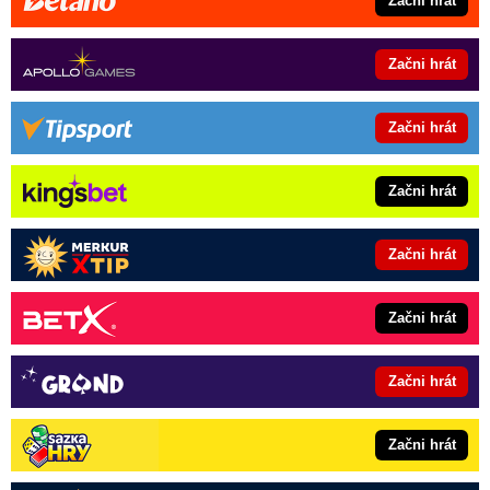
Začni hrát
Začni hrát
Začni hrát
Začni hrát
Začni hrát
Začni hrát
Začni hrát
Začni hrát