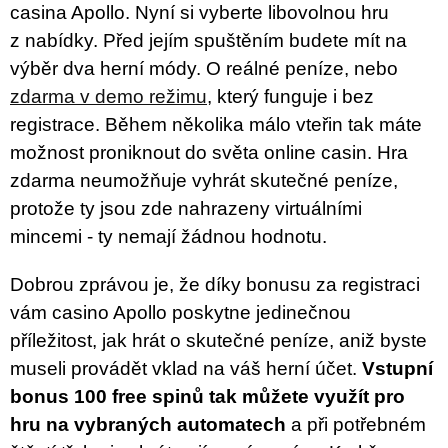
casina Apollo. Nyní si vyberte libovolnou hru
z nabídky. Před jejím spuštěním budete mít na
výběr dva herní módy. O reálné peníze, nebo
zdarma v demo režimu
, který funguje i bez
registrace. Během několika málo vteřin tak máte
možnost proniknout do světa online casin. Hra
zdarma neumožňuje vyhrát skutečné peníze,
protože ty jsou zde nahrazeny virtuálními
mincemi - ty nemají žádnou hodnotu.
Dobrou zprávou je, že díky bonusu za registraci
vám casino Apollo poskytne jedinečnou
příležitost, jak hrát o skutečné peníze, aniž byste
museli provádět vklad na váš herní účet.
Vstupní
bonus 100 free spinů tak můžete využít pro
hru na vybraných automatech
a při potřebném