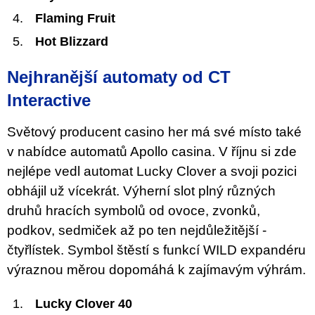
Flaming Fruit
Hot Blizzard
Nejhranější automaty od CT
Interactive
Světový producent casino her má své místo také
v nabídce automatů Apollo casina. V říjnu si zde
nejlépe vedl automat Lucky Clover a svoji pozici
obhájil už vícekrát. Výherní slot plný různých
druhů hracích symbolů od ovoce, zvonků,
podkov, sedmiček až po ten nejdůležitější -
čtyřlístek. Symbol štěstí s funkcí WILD expandéru
výraznou měrou dopomáhá k zajímavým výhrám.
Lucky Clover 40