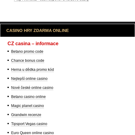
CASINO HRY ZDARMA ONLINE
CZ casina – informace
Betano promo code
Chance bonus code
Herna u dědka promo kód
Nejlepší online casino
Nové české online casino
Betano casino online
Magic planet casino
Grandwin recenze
Tipsport Vegas casino
Euro Queen online casino