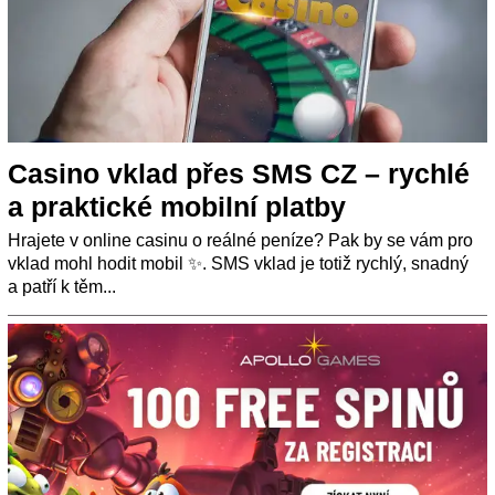
Casino vklad přes SMS CZ – rychlé
a praktické mobilní platby
Hrajete v online casinu o reálné peníze? Pak by se vám pro
vklad mohl hodit mobil ✨. SMS vklad je totiž rychlý, snadný
a patří k těm...