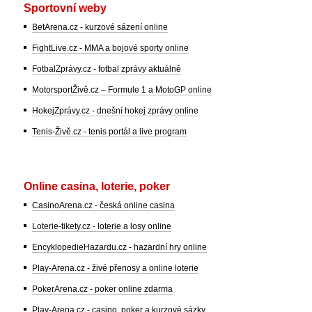
Sportovní weby
BetArena.cz - kurzové sázení online
FightLive.cz - MMA a bojové sporty online
FotbalZprávy.cz - fotbal zprávy aktuálně
MotorsportŽivě.cz – Formule 1 a MotoGP online
HokejZprávy.cz - dnešní hokej zprávy online
Tenis-Živě.cz - tenis portál a live program
Online casina, loterie, poker
CasinoArena.cz - česká online casina
Loterie-tikety.cz - loterie a losy online
EncyklopedieHazardu.cz - hazardní hry online
Play-Arena.cz - živé přenosy a online loterie
PokerArena.cz - poker online zdarma
Play-Arena.cz - casino, poker a kurzové sázky