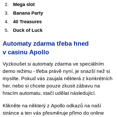
Mega slot
Banana Party
40 Treasures
Duck of Luck
Automaty zdarma třeba hned
v casinu Apollo
Vyzkoušet si automaty zdarma ve speciálním
demo režimu - třeba právě nyní, je snazší než si
myslíte. Pokud vás zaujala některá z konkrétních
her, nebo si chcete pouze zkusit zábavu na
hracím automatu, stačí udělat následující.
Klikněte na některý z Apollo odkazů na naší
stránce a ten vás přesměruje přímo do online