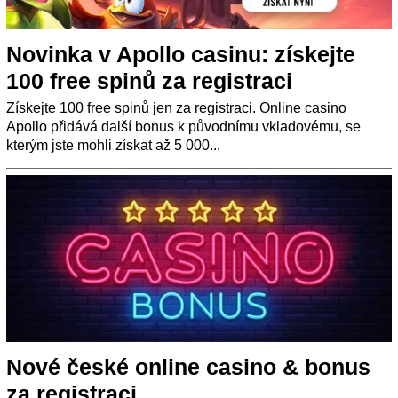
Novinka v Apollo casinu: získejte
100 free spinů za registraci
Získejte 100 free spinů jen za registraci. Online casino
Apollo přidává další bonus k původnímu vkladovému, se
kterým jste mohli získat až 5 000...
Nové české online casino & bonus
za registraci