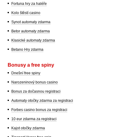
Fortuna hry za haléře
Kolo štěstí casino
Synot automaty zdarma
Betor automaty zdarma
Klasické automaty zdarma
Betano Hry zdarma
Bonusy a free spiny
Dnešní free spiny
Narozeninový bonus casino
Bonus za dočasnou registraci
Automaty otočky zdarma za registraci
Forbes casino bonus za registraci
10 eur zdarma za registraci
Kajot otočky zdarma