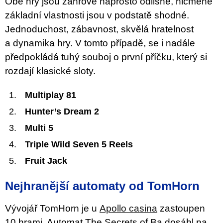
Obě hry jsou žánrově naprosto odlišné, nicméně
základní vlastnosti jsou v podstatě shodné.
Jednoduchost, zábavnost, skvělá hratelnost
a dynamika hry. V tomto případě, se i nadále
předpokládá tuhý souboj o první příčku, který si
rozdají klasické sloty.
Multiplay 81
Hunter’s Dream 2
Multi 5
Triple Wild Seven 5 Reels
Fruit Jack
Nejhranější automaty od TomHorn
Vývojář TomHorn je u
Apollo casina
zastoupen
10 hrami. Automat The Secrets of Ba dosáhl na