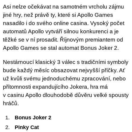
Asi nelze očekávat na samotném vrcholu zájmu
jiné hry, než právě ty, které si Apollo Games
nasadilo i do svého online casina. Vysoký počet
automatů Apollo vytváří silnou konkurenci a je
těžké se v ní prosadit. Říjnovým premiantem od
Apollo Games se stal automat Bonus Joker 2.
Nestárnoucí klasický 3 válec s tradičními symboly
bude každý měsíc obsazovat nejvyšší příčky. Ať
už kvůli svému jednoduchému zpracování, nebo
přítomnosti expandujícího Jokera, hra má
v casinu Apollo dlouhodobě důvěru velké spousty
hráčů.
Bonus Joker 2
Pinky Cat