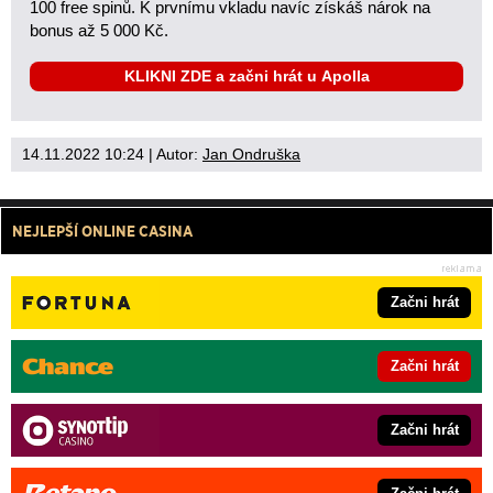
100 free spinů. K prvnímu vkladu navíc získáš nárok na
bonus až 5 000 Kč.
KLIKNI ZDE a začni hrát u Apolla
14.11.2022 10:24
| Autor:
Jan Ondruška
NEJLEPŠÍ ONLINE CASINA
Začni hrát
Začni hrát
Začni hrát