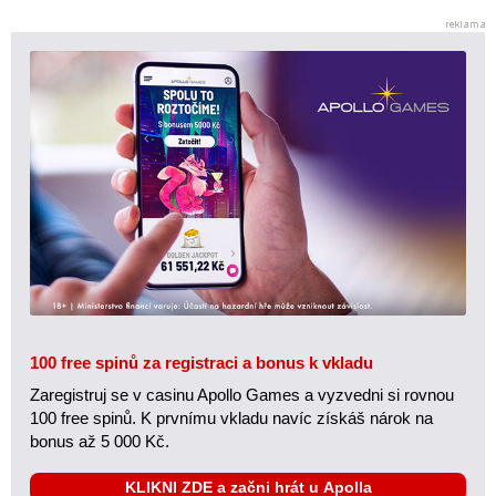
100 free spinů za registraci a bonus k vkladu
Zaregistruj se v casinu Apollo Games a vyzvedni si rovnou
100 free spinů. K prvnímu vkladu navíc získáš nárok na
bonus až 5 000 Kč.
KLIKNI ZDE a začni hrát u Apolla