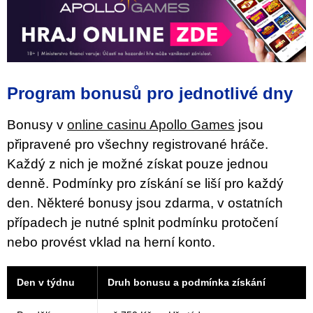
Program bonusů pro jednotlivé dny
Bonusy v
online casinu Apollo Games
jsou
připravené pro všechny registrované hráče.
Každý z nich je možné získat pouze jednou
denně. Podmínky pro získání se liší pro každý
den. Některé bonusy jsou zdarma, v ostatních
případech je nutné splnit podmínku protočení
nebo provést vklad na herní konto.
Den v týdnu
Druh bonusu a podmínka získání