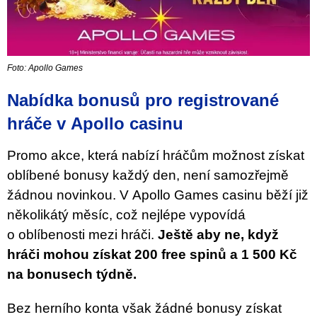
Foto: Apollo Games
Nabídka bonusů pro registrované
hráče v Apollo casinu
Promo akce, která nabízí hráčům možnost získat
oblíbené bonusy každý den, není samozřejmě
žádnou novinkou. V Apollo Games casinu běží již
několikátý měsíc, což nejlépe vypovídá
o oblíbenosti mezi hráči.
Ještě aby ne, když
hráči mohou získat 200 free spinů a 1 500 Kč
na bonusech týdně.
Bez herního konta však žádné bonusy získat