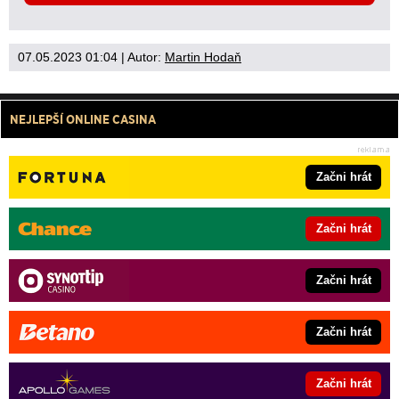
07.05.2023 01:04
| Autor:
Martin Hodaň
NEJLEPŠÍ ONLINE CASINA
Začni hrát
Začni hrát
Začni hrát
Začni hrát
Začni hrát