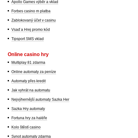
Apollo Games výběr a vklad
Forbes casino m platba
Zablokovaný účet v casinu
Vsaď a Hrej promo kód
Tipsport SMS vklad
Online casino hry
Multiplay 81 zdarma
Online automaty za peníze
Automaty přes kredit
Jak vyhrát na automatu
Nejvýhernější automaty Sazka Her
Sazka Hry automaty
Fortuna hry za haléře
Kolo štěstí casino
Synot automaty zdarma