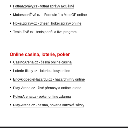
FotbalZprávy.cz - fotbal zprávy aktuálně
MotorsportŽivě.cz – Formule 1 a MotoGP online
HokejZprávy.cz - dnešní hokej zprávy online
Tenis-Živě.cz - tenis portál a live program
Online casina, loterie, poker
CasinoArena.cz - česká online casina
Loterie-tikety.cz - loterie a losy online
EncyklopedieHazardu.cz - hazardní hry online
Play-Arena.cz - živé přenosy a online loterie
PokerArena.cz - poker online zdarma
Play-Arena.cz - casino, poker a kurzové sázky