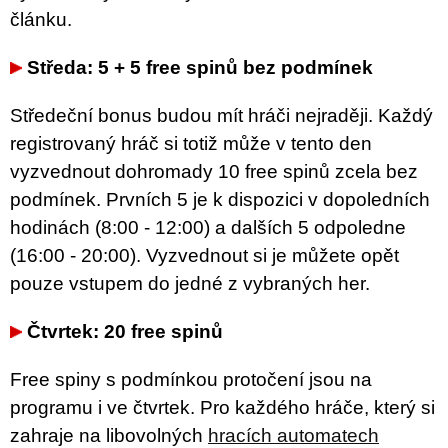
článku.
Středa: 5 + 5 free spinů bez podmínek
Středeční bonus budou mít hráči nejraději. Každý
registrovaný hráč si totiž může v tento den
vyzvednout dohromady 10 free spinů zcela bez
podmínek. Prvních 5 je k dispozici v dopoledních
hodinách (8:00 - 12:00) a dalších 5 odpoledne
(16:00 - 20:00). Vyzvednout si je můžete opět
pouze vstupem do jedné z vybraných her.
Čtvrtek: 20 free spinů
Free spiny s podmínkou protočení jsou na
programu i ve čtvrtek. Pro každého hráče, který si
zahraje na libovolných
hracích automatech