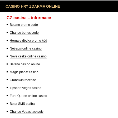
CASINO HRY ZDARMA ONLINE
CZ casina – informace
Betano promo code
Chance bonus code
Herna u dědka promo kód
Nejlepší online casino
Nové české online casino
Betano casino online
Magic planet casino
Grandwin recenze
Tipsport Vegas casino
Euro Queen online casino
Betor SMS platba
Chance Vegas jackpoty