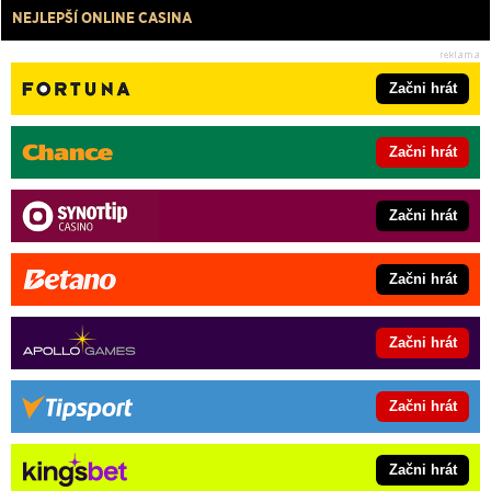
NEJLEPŠÍ ONLINE CASINA
Začni hrát
Začni hrát
Začni hrát
Začni hrát
Začni hrát
Začni hrát
Začni hrát