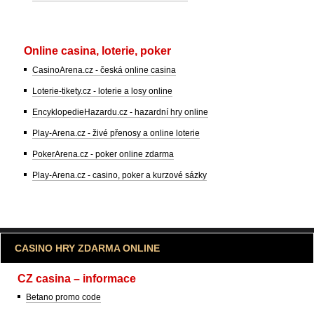
Online casina, loterie, poker
CasinoArena.cz - česká online casina
Loterie-tikety.cz - loterie a losy online
EncyklopedieHazardu.cz - hazardní hry online
Play-Arena.cz - živé přenosy a online loterie
PokerArena.cz - poker online zdarma
Play-Arena.cz - casino, poker a kurzové sázky
CASINO HRY ZDARMA ONLINE
CZ casina – informace
Betano promo code