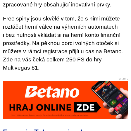
zpracované hry obsahující inovativní prvky.
Free spiny jsou skvělé v tom, že s nimi můžete
roztáčet herní válce na
výherních automatech
i bez nutnosti vkládat si na herní konto finanční
prostředky. Na pěknou porci volných otoček si
můžete v rámci registrace přijít u casina Betano.
Zde na vás čeká celkem 250 FS do hry
Multivegas 81.