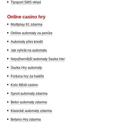
Tipsport SMS vklad
Online casino hry
Multiplay 81 zdarma
Online automaty za peníze
Automaty přes kredit
Jak vyhrát na automatu
Nejvýhernější automaty Sazka Her
Sazka Hry automaty
Fortuna hry za haléře
Kolo štěstí casino
Synot automaty zdarma
Betor automaty zdarma
Klasické automaty zdarma
Betano Hry zdarma