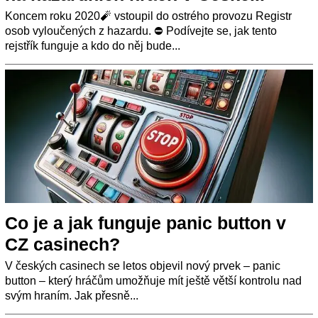
Koncem roku 2020🧨 vstoupil do ostrého provozu Registr
osob vyloučených z hazardu. ⛔ Podívejte se, jak tento
rejstřík funguje a kdo do něj bude...
Co je a jak funguje panic button v
CZ casinech?
V českých casinech se letos objevil nový prvek – panic
button – který hráčům umožňuje mít ještě větší kontrolu nad
svým hraním. Jak přesně...