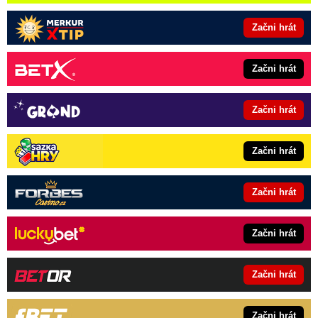
Začni hrát
Začni hrát
Začni hrát
Začni hrát
Začni hrát
Začni hrát
Začni hrát
Začni hrát