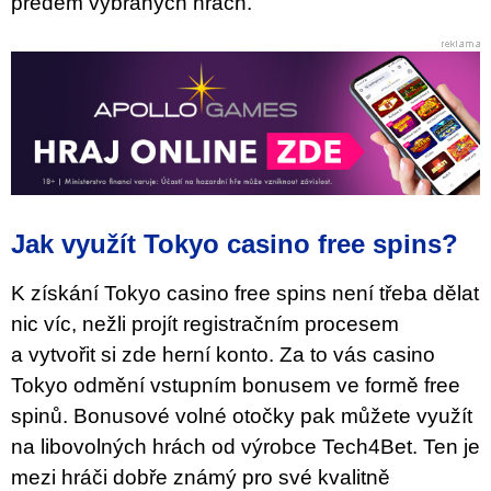
předem vybraných hrách.
Jak využít Tokyo casino free spins?
K získání Tokyo casino free spins není třeba dělat
nic víc, nežli projít registračním procesem
a vytvořit si zde herní konto. Za to vás casino
Tokyo odmění vstupním bonusem ve formě free
spinů. Bonusové volné otočky pak můžete využít
na libovolných hrách od výrobce Tech4Bet. Ten je
mezi hráči dobře známý pro své kvalitně