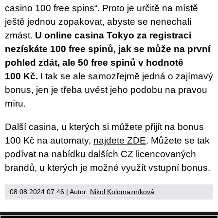
casino 100 free spins“. Proto je určitě na místě
ještě jednou zopakovat, abyste se nenechali
zmást.
U online casina Tokyo za registraci
nezískáte 100 free spinů, jak se může na první
pohled zdát, ale 50 free spinů v hodnotě
100 Kč.
I tak se ale samozřejmě jedná o zajímavý
bonus, jen je třeba uvést jeho podobu na pravou
míru.
Další casina, u kterých si můžete přijít na bonus
100 Kč na automaty,
najdete ZDE
. Můžete se tak
podívat na nabídku dalších CZ licencovaných
brandů, u kterých je možné využít vstupní bonus.
08.08.2024 07:46
| Autor:
Nikol Kolomazníková