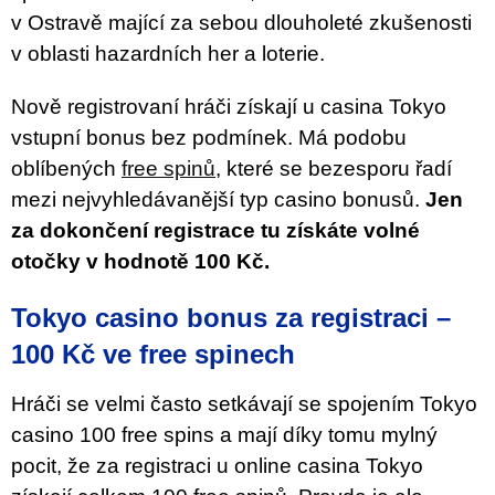
v Ostravě mající za sebou dlouholeté zkušenosti
v oblasti hazardních her a loterie.
Nově registrovaní hráči získají u casina Tokyo
vstupní bonus bez podmínek. Má podobu
oblíbených
free spinů
, které se bezesporu řadí
mezi nejvyhledávanější typ casino bonusů.
Jen
za dokončení registrace tu získáte volné
otočky v hodnotě 100 Kč.
Tokyo casino bonus za registraci –
100 Kč ve free spinech
Hráči se velmi často setkávají se spojením Tokyo
casino 100 free spins a mají díky tomu mylný
pocit, že za registraci u online casina Tokyo