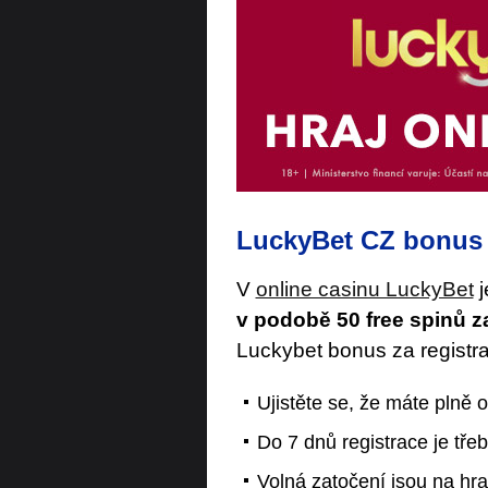
LuckyBet CZ bonus f
V
online casinu LuckyBet
j
v podobě 50 free spinů z
Luckybet bonus za registra
Ujistěte se, že máte plně 
Do 7 dnů registrace je třeb
Volná zatočení jsou na hr