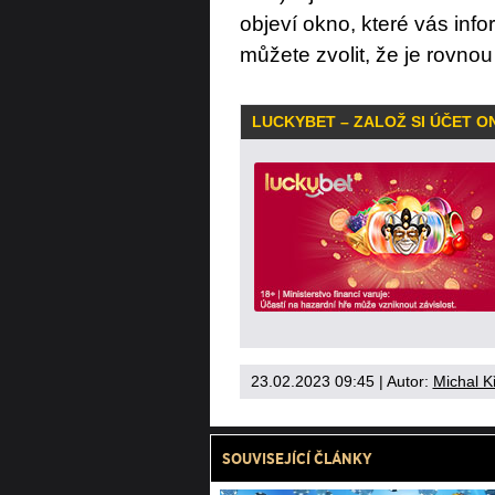
objeví okno, které vás info
můžete zvolit, že je rovnou
LUCKYBET – ZALOŽ SI ÚČET O
23.02.2023 09:45
| Autor:
Michal K
SOUVISEJÍCÍ ČLÁNKY