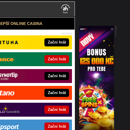
EPŠÍ ONLINE CASINA
Začni hrát
Začni hrát
Začni hrát
Začni hrát
Začni hrát
Začni hrát