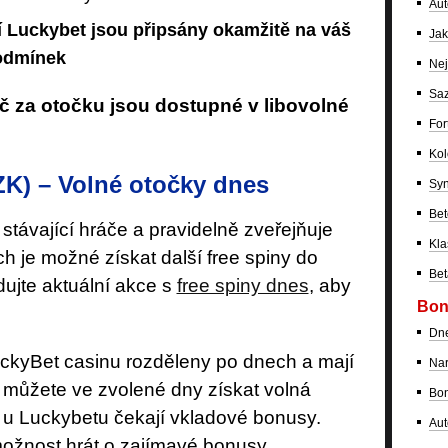
Aut
í Luckybet jsou připsány okamžitě na váš
Jak
podmínek
Nej
Saz
č za otočku jsou dostupné v libovolné
For
Kol
ZK) – Volné otočky dnes
Syn
Bet
stávající hráče a pravidelně zveřejňuje
Kla
ch je možné získat další free spiny do
Bet
ujte aktuální akce s
free spiny dnes
, aby
Bon
Dne
uckyBet casinu rozděleny po dnech a mají
Nar
 můžete ve zvolené dny získat volná
Bon
s u Luckybetu čekají vkladové bonusy.
Aut
ožnost hrát o zajímavé bonusy.