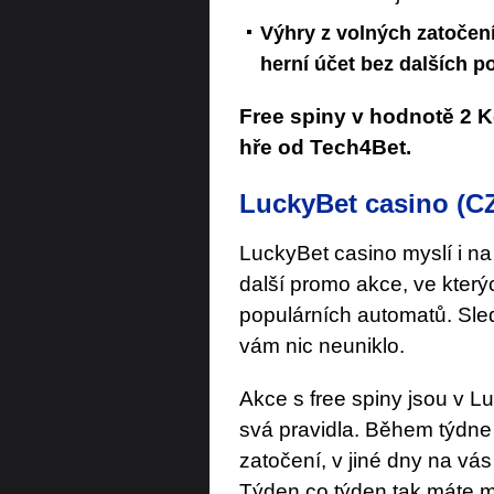
Výhry z volných zatočen
herní účet bez dalších 
Free spiny v hodnotě 2 K
hře od Tech4Bet.
LuckyBet casino (C
LuckyBet casino myslí i na 
další promo akce, ve který
populárních automatů. Sled
vám nic neuniklo.
Akce s free spiny jsou v L
svá pravidla. Během týdne
zatočení, v jiné dny na vá
Týden co týden tak máte m