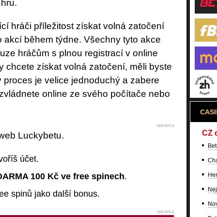
hru.
ící hráči příležitost získat volná zatočení
 akcí během týdne. Všechny tyto akce
uze hráčům s plnou registrací v online
y chcete získat volná zatočení, měli byste
lý proces je velice jednoduchý a zabere
 zvládnete online ze svého počítače nebo
CASI
CZ 
 web Luckybetu.
Bet
voříš účet.
Ch
ARMA 100 Kč ve free spinech
.
Her
Nej
ree spinů jako další bonus.
Nov