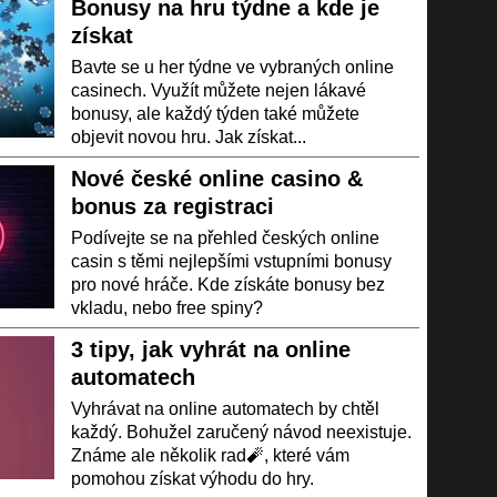
Bonusy na hru týdne a kde je
získat
Bavte se u her týdne ve vybraných online
casinech. Využít můžete nejen lákavé
bonusy, ale každý týden také můžete
objevit novou hru. Jak získat...
Nové české online casino &
bonus za registraci
Podívejte se na přehled českých online
casin s těmi nejlepšími vstupními bonusy
pro nové hráče. Kde získáte bonusy bez
vkladu, nebo free spiny?
3 tipy, jak vyhrát na online
automatech
Vyhrávat na online automatech by chtěl
každý. Bohužel zaručený návod neexistuje.
Známe ale několik rad🧨, které vám
pomohou získat výhodu do hry.