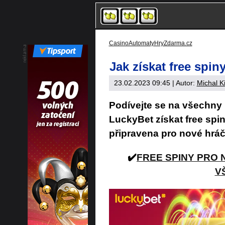
CasinoAutomatyHryZdarma.cz
Jak získat free spin
23.02.2023 09:45
| Autor:
Michal K
Podívejte se na všechny 
LuckyBet získat free spi
připravena pro nové hráče,
✔️
FREE SPINY PRO
V