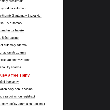
omaty přes kredit
 vyhrát na automatu
výhernější automaty Sazka Her
ka Hry automaty
tuna hry za haléře
o štěstí casino
ot automaty zdarma
or automaty zdarma
sické automaty zdarma
ano Hry zdarma
usy a free spiny
šní free spiny
ozeninový bonus casino
us za dočasnou registraci
omaty otočky zdarma za registraci