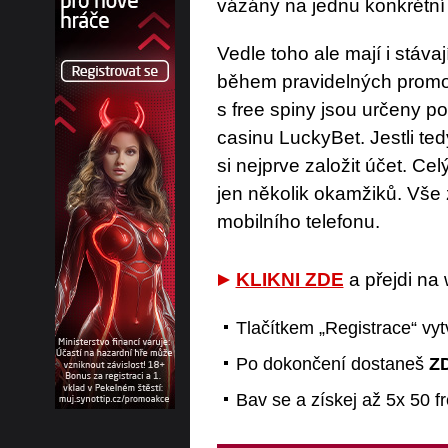
vázány na jednu konkrétní 
Vedle toho ale mají i stávaj
během pravidelných promo
s free spiny jsou určeny po
casinu LuckyBet. Jestli ted
si nejprve založit účet. Ce
jen několik okamžiků. Vše
mobilního telefonu.
KLIKNI ZDE
a přejdi na
Tlačítkem „Registrace“ vyt
Po dokončení dostaneš
ZD
Bav se a získej až 5x 50 f