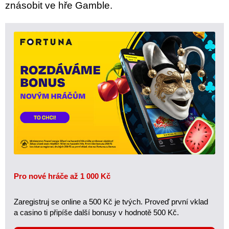
znásobit ve hře Gamble.
Pro nové hráče až 1 000 Kč
Zaregistruj se online a 500 Kč je tvých. Proveď první vklad
a casino ti připíše další bonusy v hodnotě 500 Kč.