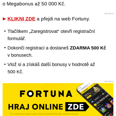
o Megabonus až 50 000 Kč.
KLIKNI ZDE
a přejdi na web Fortuny.
Tlačítkem „Zaregistrovat“ otevři registrační
formulář.
Dokonči registraci a dostaneš
ZDARMA 500 Kč
v bonusech.
Vlož si a získáš další bonusy v hodnotě až
500 Kč.