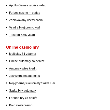
Apollo Games výběr a vklad
Forbes casino m platba
Zablokovaný účet v casinu
Vsaď a Hrej promo kód
Tipsport SMS vklad
Online casino hry
Multiplay 81 zdarma
Online automaty za peníze
Automaty přes kredit
Jak vyhrát na automatu
Nejvýhernější automaty Sazka Her
Sazka Hry automaty
Fortuna hry za haléře
Kolo štěstí casino