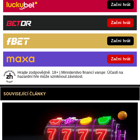
Začni hrát
Začni hrát
Začni hrát
Začni hrát
Hrajte zodpovědně. 18+ | Ministerstvo financí varuje: Účastí na
hazardní hře může vzniknout závislost.
SOUVISEJÍCÍ ČLÁNKY