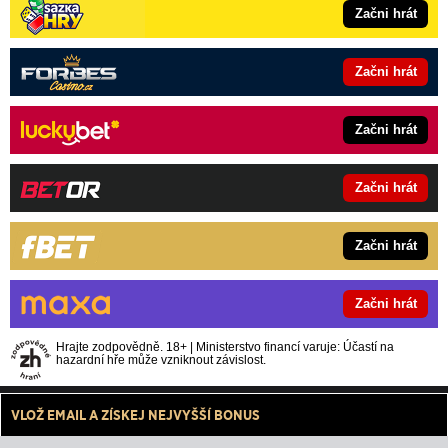
Začni hrát
Začni hrát
Začni hrát
Začni hrát
Začni hrát
Začni hrát
Hrajte zodpovědně. 18+ | Ministerstvo financí varuje: Účastí na
hazardní hře může vzniknout závislost.
VLOŽ EMAIL A ZÍSKEJ NEJVYŠŠÍ BONUS