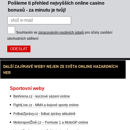
Pošleme ti přehled nejvyšších online casino
bonusů - za minutu je tvůj!
Souhlasím se
zpracováním osobních údajů
pro účely zasílání
obchodních sdělení
DALŠÍ ZAJÍMAVÉ WEBY NEJEN ZE SVĚTA ONLINE HAZARDNÍCH
HER
Sportovní weby
BetArena.cz - kurzové sázení online
FightLive.cz - MMA a bojové sporty online
FotbalZprávy.cz - fotbal zprávy aktuálně
MotorsportŽivě.cz – Formule 1 a MotoGP online