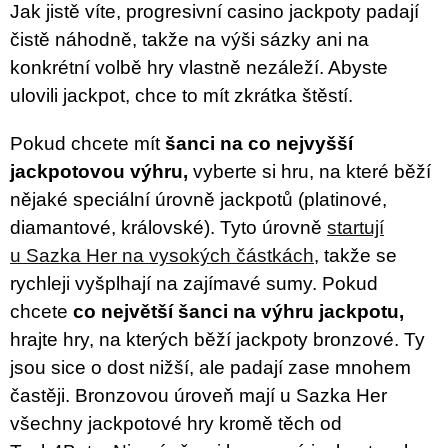
Jak jistě víte, progresivní casino jackpoty padají
čistě náhodně, takže na výši sázky ani na
konkrétní volbě hry vlastně nezáleží. Abyste
ulovili jackpot, chce to mít zkrátka štěstí.
Pokud chcete mít
šanci na co nejvyšší
jackpotovou výhru,
vyberte si hru, na které běží
nějaké speciální úrovně jackpotů (platinové,
diamantové, královské). Tyto úrovně
startují
u Sazka Her na vysokých částkách
, takže se
rychleji vyšplhají na zajímavé sumy. Pokud
chcete
co největší šanci na výhru jackpotu,
hrajte hry, na kterých běží jackpoty bronzové. Ty
jsou sice o dost nižší, ale padají zase mnohem
častěji. Bronzovou úroveň mají u Sazka Her
všechny jackpotové hry kromě těch od