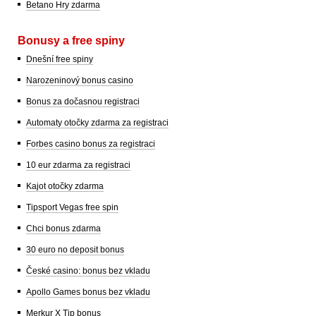
Betano Hry zdarma
Bonusy a free spiny
Dnešní free spiny
Narozeninový bonus casino
Bonus za dočasnou registraci
Automaty otočky zdarma za registraci
Forbes casino bonus za registraci
10 eur zdarma za registraci
Kajot otočky zdarma
Tipsport Vegas free spin
Chci bonus zdarma
30 euro no deposit bonus
České casino: bonus bez vkladu
Apollo Games bonus bez vkladu
Merkur X Tip bonus