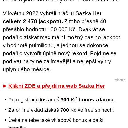
V květnu 2022 vyhráli hráči u Sazka Her
celkem 2 478 jackpotů.
Z toho přesně 40
přesáhlo hodnotu 100 000 Kč. Dvakrát se
podařilo získat maximální možný casino jackpot
v hodnotě půlmilionu, a jednou se dokonce
podařilo vytvořit úplně nový rekord. Pojďme se
podívat na ty nejzajímavější a nejlepší výhry
uplynulého měsíce.
Klikni ZDE a přejdi na web Sazka Her
Po registraci dostaneš
300 Kč bonus zdarma
.
Za online vklad získáš 700 Kč ve free spinech.
Čeká na tebe také vkladový bonus a další