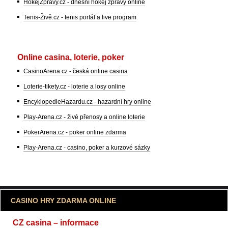
HokejZprávy.cz - dnešní hokej zprávy online
Tenis-Živě.cz - tenis portál a live program
Online casina, loterie, poker
CasinoArena.cz - česká online casina
Loterie-tikety.cz - loterie a losy online
EncyklopedieHazardu.cz - hazardní hry online
Play-Arena.cz - živé přenosy a online loterie
PokerArena.cz - poker online zdarma
Play-Arena.cz - casino, poker a kurzové sázky
CASINO HRY ZDARMA ONLINE
CZ casina – informace