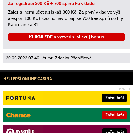
Za registraci 300 Kč + 700 spinů ke vkladu
Založ si herní účet a získáš 300 Kč. Za první vklad ve výši
alespoň 100 Kč ti casino navíc připíše 700 free spinů do hry
Kancelářská 81.
KLIKNI ZDE a vyzvedni si svůj bonus
20.06.2022 07:46
| Autor:
Zdenka Pšeničková
NEJLEPŠÍ ONLINE CASINA
Začni hrát
Začni hrát
Začni hrát