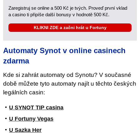
Zaregistruj se online a 500 Kč je tvých. Proveď první vklad
a casino ti připíše další bonusy v hodnotě 500 Kč.
KLIKNI ZDE a začni hrát u Fortuny
Automaty Synot v online casinech
zdarma
Kde si zahrát automaty od Synotu? V současné
době můžete tyto automaty najít u těchto českých
legálních casin:
U SYNOT TIP casina
U Fortuny Vegas
U Sazka Her