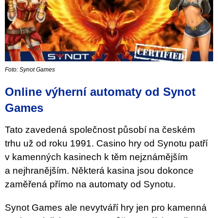
Foto: Synot Games
Online výherní automaty od Synot
Games
Tato zavedená společnost působí na českém
trhu už od roku 1991. Casino hry od Synotu patří
v kamenných kasinech k těm nejznámějším
a nejhranějším. Některá kasina jsou dokonce
zaměřená přímo na automaty od Synotu.
Synot Games ale nevytváří hry jen pro kamenná