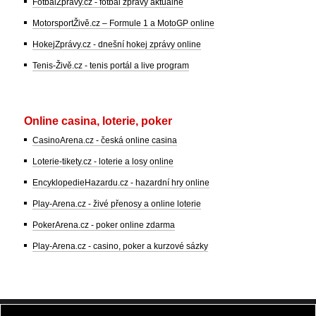
FotbalZprávy.cz - fotbal zprávy aktuálně
MotorsportŽivě.cz – Formule 1 a MotoGP online
HokejZprávy.cz - dnešní hokej zprávy online
Tenis-Živě.cz - tenis portál a live program
Online casina, loterie, poker
CasinoArena.cz - česká online casina
Loterie-tikety.cz - loterie a losy online
EncyklopedieHazardu.cz - hazardní hry online
Play-Arena.cz - živé přenosy a online loterie
PokerArena.cz - poker online zdarma
Play-Arena.cz - casino, poker a kurzové sázky