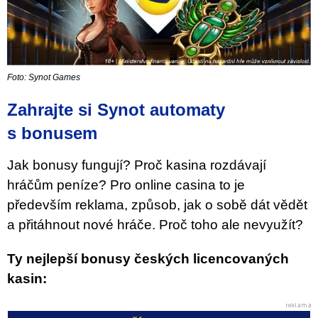
Foto: Synot Games
Zahrajte si Synot automaty
s bonusem
Jak bonusy fungují? Proč kasina rozdávají
hráčům peníze? Pro online casina to je
především reklama, způsob, jak o sobě dát vědět
a přitáhnout nové hráče. Proč toho ale nevyužít?
Ty nejlepší bonusy českých licencovaných
kasin: