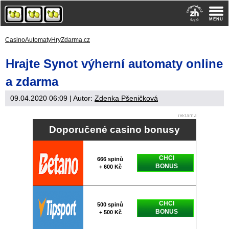
CasinoAutomatyHryZdarma.cz
Hrajte Synot výherní automaty online
a zdarma
09.04.2020 06:09
| Autor:
Zdenka Pšeničková
Doporučené casino bonusy
CHCI
666 spinů
BONUS
+ 600 Kč
CHCI
500 spinů
BONUS
+ 500 Kč