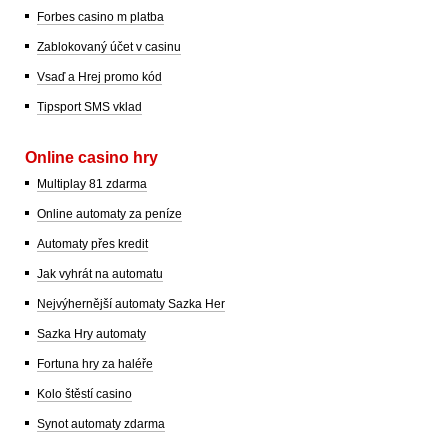
Forbes casino m platba
Zablokovaný účet v casinu
Vsaď a Hrej promo kód
Tipsport SMS vklad
Online casino hry
Multiplay 81 zdarma
Online automaty za peníze
Automaty přes kredit
Jak vyhrát na automatu
Nejvýhernější automaty Sazka Her
Sazka Hry automaty
Fortuna hry za haléře
Kolo štěstí casino
Synot automaty zdarma