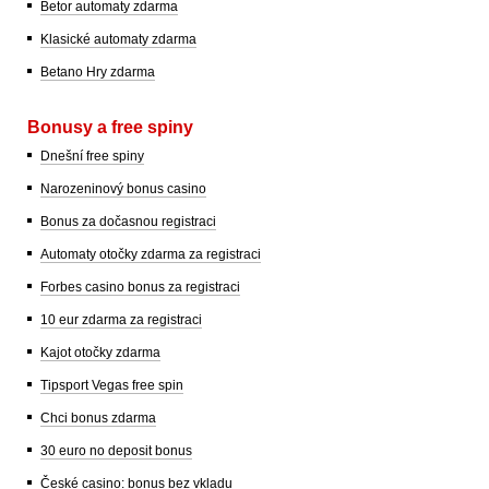
Betor automaty zdarma
Klasické automaty zdarma
Betano Hry zdarma
Bonusy a free spiny
Dnešní free spiny
Narozeninový bonus casino
Bonus za dočasnou registraci
Automaty otočky zdarma za registraci
Forbes casino bonus za registraci
10 eur zdarma za registraci
Kajot otočky zdarma
Tipsport Vegas free spin
Chci bonus zdarma
30 euro no deposit bonus
České casino: bonus bez vkladu