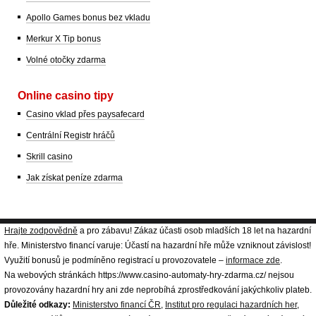
Apollo Games bonus bez vkladu
Merkur X Tip bonus
Volné otočky zdarma
Online casino tipy
Casino vklad přes paysafecard
Centrální Registr hráčů
Skrill casino
Jak získat peníze zdarma
Hrajte zodpovědně
a pro zábavu! Zákaz účasti osob mladších 18 let na hazardní
hře. Ministerstvo financí varuje: Účastí na hazardní hře může vzniknout závislost!
Využití bonusů je podmíněno registrací u provozovatele –
informace zde
.
Na webových stránkách https://www.casino-automaty-hry-zdarma.cz/ nejsou
provozovány hazardní hry ani zde neprobíhá zprostředkování jakýchkoliv plateb.
Důležité odkazy:
Ministerstvo financí ČR
,
Institut pro regulaci hazardních her
,