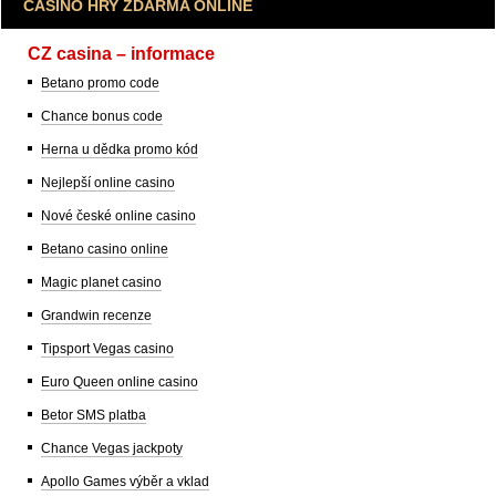
CASINO HRY ZDARMA ONLINE
CZ casina – informace
Betano promo code
Chance bonus code
Herna u dědka promo kód
Nejlepší online casino
Nové české online casino
Betano casino online
Magic planet casino
Grandwin recenze
Tipsport Vegas casino
Euro Queen online casino
Betor SMS platba
Chance Vegas jackpoty
Apollo Games výběr a vklad