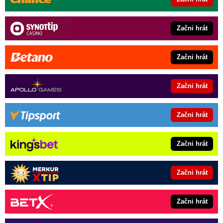
Začni hrát
Začni hrát
Začni hrát
Začni hrát
Začni hrát
Začni hrát
Začni hrát