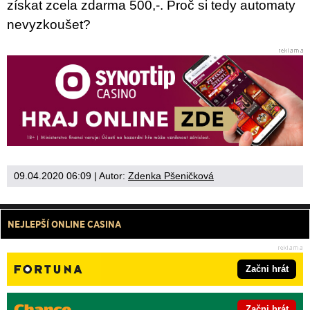
získat zcela zdarma 500,-. Proč si tedy automaty
nevyzkoušet?
09.04.2020 06:09
| Autor:
Zdenka Pšeničková
NEJLEPŠÍ ONLINE CASINA
Začni hrát
Začni hrát