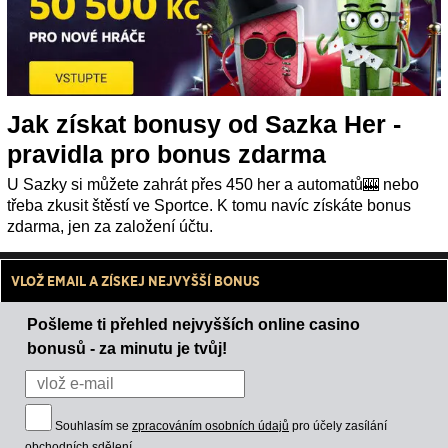
Jak získat bonusy od Sazka Her -
pravidla pro bonus zdarma
U Sazky si můžete zahrát přes 450 her a automatů🎰 nebo
třeba zkusit štěstí ve Sportce. K tomu navíc získáte bonus
zdarma, jen za založení účtu.
VLOŽ EMAIL A ZÍSKEJ NEJVYŠŠÍ BONUS
Pošleme ti přehled nejvyšších online casino
bonusů - za minutu je tvůj!
Souhlasím se
zpracováním osobních údajů
pro účely zasílání
obchodních sdělení