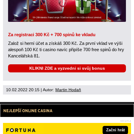
Za registraci 300 Kč + 700 spinů ke vkladu
Založ si herní účet a získáš 300 Kč. Za první vklad ve výši
alespoň 100 Kč ti casino navíc připíše 700 free spinů do hry
Kancelářská 81.
KLIKNI ZDE a vyzvedni si svůj bonus
10.02.2022 20:15
| Autor:
Martin Hodaň
NEJLEPŠÍ ONLINE CASINA
Začni hrát