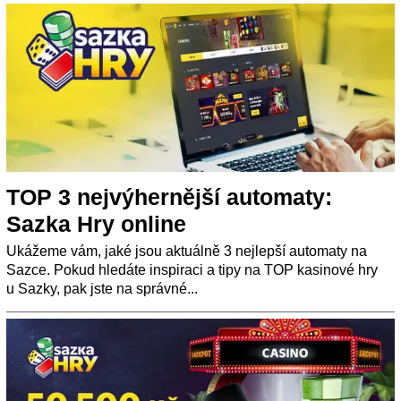
TOP 3 nejvýhernější automaty:
Sazka Hry online
Ukážeme vám, jaké jsou aktuálně 3 nejlepší automaty na
Sazce. Pokud hledáte inspiraci a tipy na TOP kasinové hry
u Sazky, pak jste na správné...