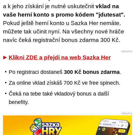
a k jeho získání je nutné uskutečnit
vklad na
vaše herní konto s promo kódem "jdutesat".
Pokud ještě herní konto u Sazka Her nemáte,
můžete tak učinit nyní. Na všechny nové hráče
navíc čeká registrační bonus zdarma 300 Kč.
Klikni ZDE a přejdi na web Sazka Her
Po registraci dostaneš
300 Kč bonus zdarma
.
Za online vklad získáš 700 Kč ve free spinech.
Čeká na tebe také vkladový bonus a další
benefity.