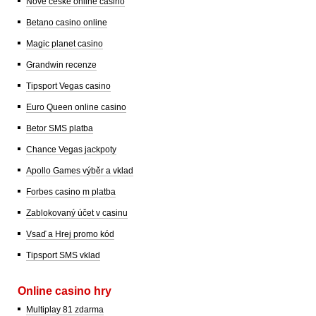
Nové české online casino
Betano casino online
Magic planet casino
Grandwin recenze
Tipsport Vegas casino
Euro Queen online casino
Betor SMS platba
Chance Vegas jackpoty
Apollo Games výběr a vklad
Forbes casino m platba
Zablokovaný účet v casinu
Vsaď a Hrej promo kód
Tipsport SMS vklad
Online casino hry
Multiplay 81 zdarma