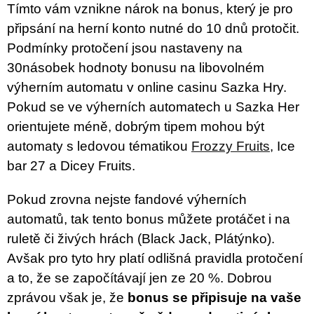
Tímto vám vznikne nárok na bonus, který je pro
připsání na herní konto nutné do 10 dnů protočit.
Podmínky protočení jsou nastaveny na
30násobek hodnoty bonusu na libovolném
výherním automatu v online casinu Sazka Hry.
Pokud se ve výherních automatech u Sazka Her
orientujete méně, dobrým tipem mohou být
automaty s ledovou tématikou
Frozzy Fruits
, Ice
bar 27 a Dicey Fruits.
Pokud zrovna nejste fandové výherních
automatů, tak tento bonus můžete protáčet i na
ruletě či živých hrách (Black Jack, Plátýnko).
Avšak pro tyto hry platí odlišná pravidla protočení
a to, že se započítávají jen ze 20 %. Dobrou
zprávou však je, že
bonus se připisuje na vaše