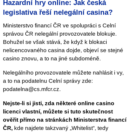
Hazardní hry online: Jak česká
legislativa řeší nelegální casina?
Ministerstvo financí ČR ve spolupráci s Celní
správou ČR nelegální provozovatele blokuje.
Bohužel se však stává, že když k blokaci
nelicencovaného casina dojde, objeví se stejné
casino znovu, a to na jiné subdoméně.
Nelegálního provozovatele můžete nahlásit i vy,
a to na podatelnu Celní správy zde:
podatelna@cs.mfcr.cz.
Nejste-li si jisti, zda některé online casino
licenci vlastní, můžete si tuto skutečnost
ověřit přímo na stránkách Ministerstva financí
ČR,
kde najdete takzvaný „Whitelist“, tedy