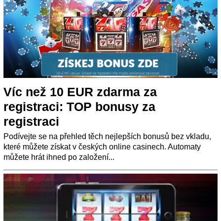
Víc než 10 EUR zdarma za
registraci: TOP bonusy za
registraci
Podívejte se na přehled těch nejlepších bonusů bez vkladu,
které můžete získat v českých online casinech. Automaty
můžete hrát ihned po založení...