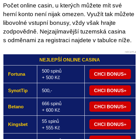
Počet online casin, u kterých můžete mít své
herní konto není nijak omezen. Využít tak můžete
libovolné vstupní bonusy, vždy však hrajte
zodpovědně. Nejzajímavější tuzemská casina
s odměnami za registraci najdete v tabulce níže.
NEJLEPŠÍ ONLINE CASINA
500 spinů
Fortuna
CHCI BONUS
+ 500 Kč
SynotTip
500,-
CHCI BONUS
666 spinů
Betano
CHCI BONUS
+ 600 Kč
55 spinů
Kingsbet
CHCI BONUS
+ 555 Kč