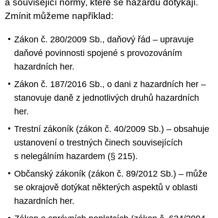
a související normy, které se hazardu dotýkají.
Zmínit můžeme například:
Zákon č. 280/2009 Sb., daňový řád – upravuje
daňové povinnosti spojené s provozováním
hazardních her.
Zákon č. 187/2016 Sb., o dani z hazardních her –
stanovuje daně z jednotlivých druhů hazardních
her.
Trestní zákoník (zákon č. 40/2009 Sb.) – obsahuje
ustanovení o trestných činech souvisejících
s nelegálním hazardem (§ 215).
Občanský zákoník (zákon č. 89/2012 Sb.) – může
se okrajově dotýkat některých aspektů v oblasti
hazardních her.