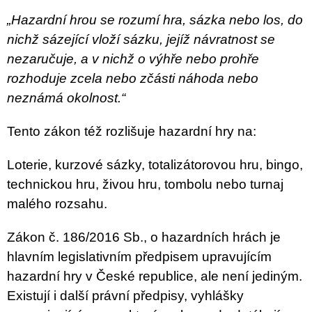
„Hazardní hrou se rozumí hra, sázka nebo los, do
nichž sázející vloží sázku, jejíž návratnost se
nezaručuje, a v nichž o výhře nebo prohře
rozhoduje zcela nebo zčásti náhoda nebo
neznámá okolnost.“
Tento zákon též rozlišuje hazardní hry na:
Loterie, kurzové sázky, totalizátorovou hru, bingo,
technickou hru, živou hru, tombolu nebo turnaj
malého rozsahu.
Zákon č. 186/2016 Sb., o hazardních hrách je
hlavním legislativním předpisem upravujícím
hazardní hry v České republice, ale není jediným.
Existují i další právní předpisy, vyhlášky