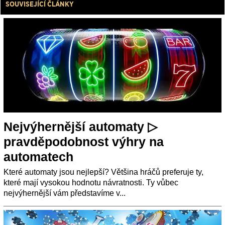
SOUVISEJÍCÍ ČLÁNKY
Nejvýhernější automaty ▷
pravděpodobnost výhry na
automatech
Které automaty jsou nejlepší? Většina hráčů preferuje ty,
které mají vysokou hodnotu návratnosti. Ty vůbec
nejvýhernější vám představíme v...