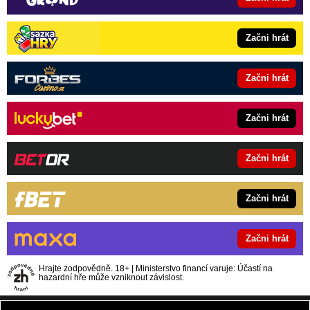
Začni hrát
Začni hrát
Začni hrát
Začni hrát
Začni hrát
Začni hrát
Hrajte zodpovědně. 18+ | Ministerstvo financí varuje: Účastí na
hazardní hře může vzniknout závislost.