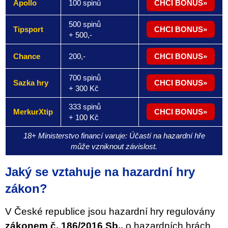
Apollo
100 spinů
CHCI BONUS
500 spinů
Tipsport
CHCI BONUS
+ 500,-
Chance
200,-
CHCI BONUS
700 spinů
Sazka hry
CHCI BONUS
+ 300 Kč
333 spinů
MerkurXtip
CHCI BONUS
+ 100 Kč
18+ Ministerstvo financí varuje: Účastí na hazardní hře
může vzniknout závislost.
Jaký se vztahuje na hazardní hry
zákon?
V České republice jsou hazardní hry regulovány
zákonem č. 186/2016 Sb.,
o hazardních hrách,