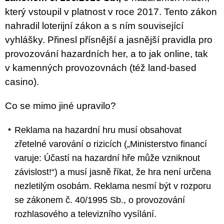
který vstoupil v platnost v roce 2017. Tento zákon
nahradil loterijní zákon a s ním související
vyhlášky. Přinesl přísnější a jasnější pravidla pro
provozování hazardních her, a to jak online, tak
v kamenných provozovnách (též land-based
casino).
Co se mimo jiné upravilo?
Reklama na hazardní hru musí obsahovat
zřetelné varování o rizicích („Ministerstvo financí
varuje: Účastí na hazardní hře může vzniknout
závislost!“) a musí jasně říkat, že hra není určena
nezletilým osobám. Reklama nesmí být v rozporu
se zákonem č. 40/1995 Sb., o provozování
rozhlasového a televizního vysílání.