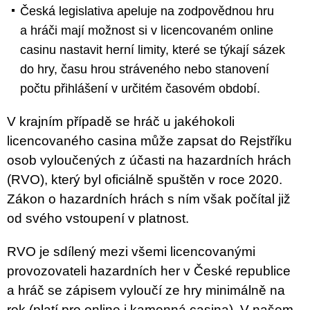
Česká legislativa apeluje na zodpovědnou hru
a hráči mají možnost si v licencovaném online
casinu nastavit herní limity, které se týkají sázek
do hry, času hrou stráveného nebo stanovení
počtu přihlášení v určitém časovém období.
V krajním případě se hráč u jakéhokoli
licencovaného casina může zapsat do Rejstříku
osob vyloučených z účasti na hazardních hrách
(RVO), který byl oficiálně spuštěn v roce 2020.
Zákon o hazardních hrách s ním však počítal již
od svého vstoupení v platnost.
RVO je sdílený mezi všemi licencovanými
provozovateli hazardních her v České republice
a hráč se zápisem vyloučí ze hry minimálně na
rok (platí pro online i kamenná casina). V našem