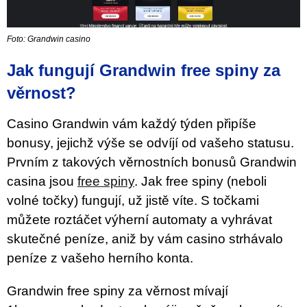
Foto: Grandwin casino
Jak fungují Grandwin free spiny za
věrnost?
Casino Grandwin vám každý týden připíše
bonusy, jejichž výše se odvíjí od vašeho statusu.
Prvním z takových věrnostních bonusů Grandwin
casina jsou
free spiny
. Jak free spiny (neboli
volné točky) fungují, už jistě víte. S točkami
můžete roztáčet výherní automaty a vyhrávat
skutečné peníze, aniž by vám casino strhávalo
peníze z vašeho herního konta.
Grandwin free spiny za věrnost mívají