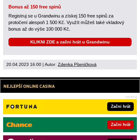
Bonus až 150 free spinů
Registruj se u Grandwinu a získej 150 free spinů za
protočení alespoň 1 500 Kč. Využít můžeš také vkladový
bonus až do výše 100 000 Kč.
KLIKNI ZDE a začni hrát u Grandwinu
20.04.2023 16:00
| Autor:
Zdenka Pšeničková
NEJLEPŠÍ ONLINE CASINA
Začni hrát
Začni hrát