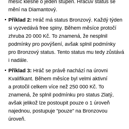
měsíc klesne o jeden stupeň. Hráčův status se
mění na Diamantový.
Příklad 2:
Hráč má status Bronzový. Každý týden
si vyzvedává free spiny. Během měsíce protočí
zhruba 20 000 Kč. To znamená, že nesplnil
podmínky pro povýšení, avšak splnil podmínky
pro Bronzový status. Tento status mu tedy zůstává
i nadále.
Příklad 3:
Hráč se právě nachází na úrovni
Kvalifikant. Během měsíce byl velmi aktivní
a protočil celkem více než 250 000 Kč. To
znamená, že splnil podmínku pro status Zlatý,
avšak jelikož lze postoupit pouze o 1 úroveň
najednou, postupuje "pouze" na Bronzovou
úroveň.