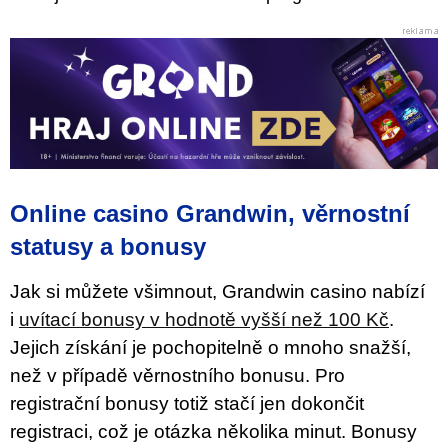
Online casino Grandwin, věrnostní
statusy a bonusy
Jak si můžete všimnout, Grandwin casino nabízí
i
uvítací bonusy v hodnotě vyšší než 100 Kč
.
Jejich získání je pochopitelně o mnoho snažší,
než v případě věrnostního bonusu. Pro
registrační bonusy totiž stačí jen dokončit
registraci, což je otázka několika minut. Bonusy