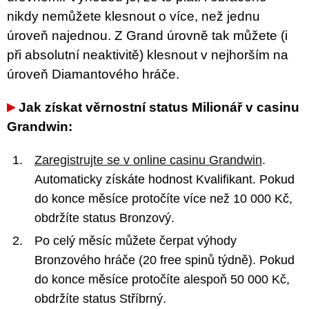
nikdy nemůžete klesnout o více, než jednu
úroveň najednou. Z Grand úrovně tak můžete (i
při absolutní neaktivitě) klesnout v nejhorším na
úroveň Diamantového hráče.
Jak získat věrnostní status Milionář v casinu
Grandwin:
Zaregistrujte se v online casinu Grandwin
.
Automaticky získáte hodnost Kvalifikant. Pokud
do konce měsíce protočíte více než 10 000 Kč,
obdržíte status Bronzový.
Po celý měsíc můžete čerpat výhody
Bronzového hráče (20 free spinů týdně). Pokud
do konce měsíce protočíte alespoň 50 000 Kč,
obdržíte status Stříbrný.