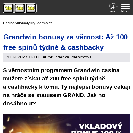
CasinoAutomatyHryZdarma.cz
Grandwin bonusy za věrnost: Až 100
free spinů týdně & cashbacky
20.04.2023 16:00
| Autor:
Zdenka Pšeničková
S věrnostním programem Grandwin casina
můžete získat až 200 free spinů týdně
a cashbacky k tomu. Ty nejlepší bonusy čekají
na hráče se statusem GRAND. Jak ho
dosáhnout?