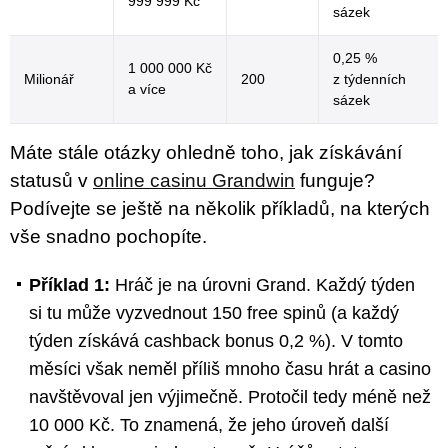
999 999 Kč
sázek
0,25 %
1 000 000 Kč
Milionář
200
z týdenních
a více
sázek
Máte stále otázky ohledně toho, jak získávání
statusů v
online casinu Grandwin
funguje?
Podívejte se ještě na několik příkladů, na kterých
vše snadno pochopíte.
Příklad 1:
Hráč je na úrovni Grand. Každý týden
si tu může vyzvednout 150 free spinů (a každý
týden získává cashback bonus 0,2 %). V tomto
měsíci však neměl příliš mnoho času hrát a casino
navštěvoval jen výjimečně. Protočil tedy méně než
10 000 Kč. To znamená, že jeho úroveň další