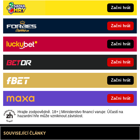
Začni hrát
Začni hrát
Začni hrát
Začni hrát
Začni hrát
Začni hrát
Hrajte zodpovědně. 18+ | Ministerstvo financí varuje: Účastí na
hazardní hře může vzniknout závislost.
SOUVISEJÍCÍ ČLÁNKY