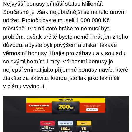
Nejvyšší bonusy přináší status Milionář.
Současně je však nejobtížnější se na této úrovni
udržet. Protočit byste museli 1 000 000 Kč
měsíčně. Pro některé hráče to nemusí být
problém, avšak určitě byste neměli hrát jen z toho
důvodu, abyste byli povýšeni a získali lákavé
věrnostní bonusy. Hrajte pro zábavu a v souladu
se svými
herními limity
. Věrnostní bonusy je
nejlepší vnímat jako příjemné bonusy navíc, které
získáte za aktivitu, kterou jste tak jako tak měli
v plánu vyvinout.