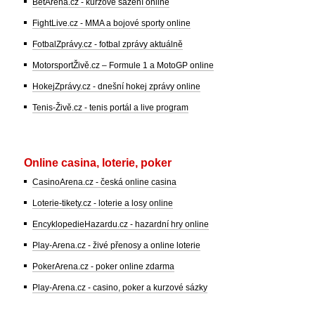
BetArena.cz - kurzové sázení online
FightLive.cz - MMA a bojové sporty online
FotbalZprávy.cz - fotbal zprávy aktuálně
MotorsportŽivě.cz – Formule 1 a MotoGP online
HokejZprávy.cz - dnešní hokej zprávy online
Tenis-Živě.cz - tenis portál a live program
Online casina, loterie, poker
CasinoArena.cz - česká online casina
Loterie-tikety.cz - loterie a losy online
EncyklopedieHazardu.cz - hazardní hry online
Play-Arena.cz - živé přenosy a online loterie
PokerArena.cz - poker online zdarma
Play-Arena.cz - casino, poker a kurzové sázky