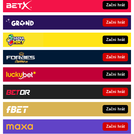
Začni hrát
Začni hrát
Začni hrát
Začni hrát
Začni hrát
Začni hrát
Začni hrát
Začni hrát