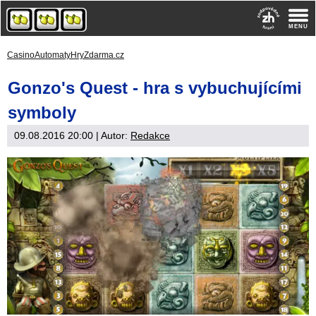
CasinoAutomatyHryZdarma.cz
Gonzo's Quest - hra s vybuchujícími
symboly
09.08.2016 20:00
| Autor:
Redakce