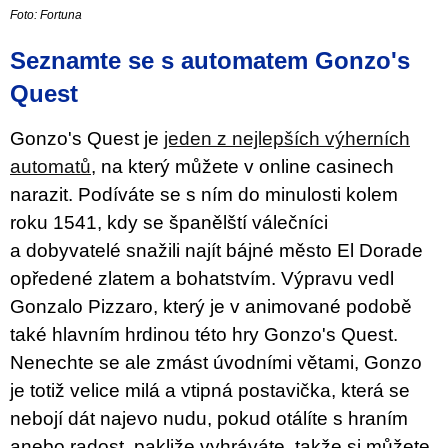
Foto: Fortuna
Seznamte se s automatem Gonzo's
Quest
Gonzo's Quest je
jeden z nejlepších výherních
automatů
, na který můžete v online casinech
narazit. Podíváte se s ním do minulosti kolem
roku 1541, kdy se španělští válečníci
a dobyvatelé snažili najít bájné město El Dorade
opředené zlatem a bohatstvím. Výpravu vedl
Gonzalo Pizzaro, který je v animované podobě
také hlavním hrdinou této hry Gonzo's Quest.
Nenechte se ale zmást úvodními větami, Gonzo
je totiž velice milá a vtipná postavička, která se
nebojí dát najevo nudu, pokud otálíte s hraním
anebo radost, pakliže vyhráváte, takže si můžete