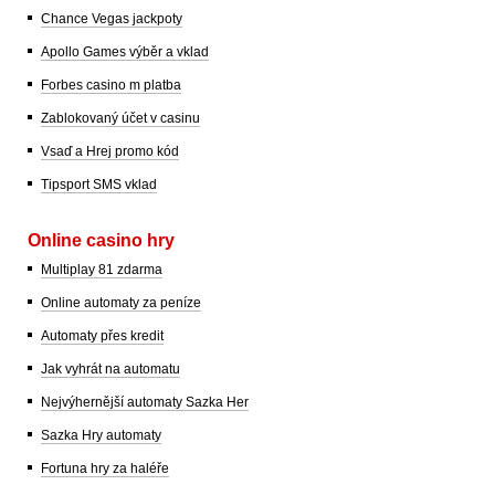
Chance Vegas jackpoty
Apollo Games výběr a vklad
Forbes casino m platba
Zablokovaný účet v casinu
Vsaď a Hrej promo kód
Tipsport SMS vklad
Online casino hry
Multiplay 81 zdarma
Online automaty za peníze
Automaty přes kredit
Jak vyhrát na automatu
Nejvýhernější automaty Sazka Her
Sazka Hry automaty
Fortuna hry za haléře