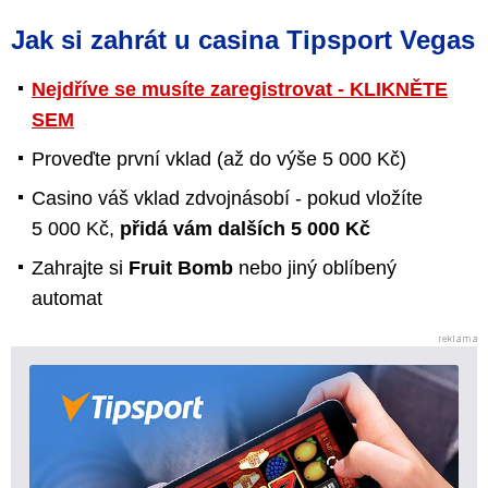
Jak si zahrát u casina Tipsport Vegas
Nejdříve se musíte zaregistrovat - KLIKNĚTE
SEM
Proveďte první vklad (až do výše 5 000 Kč)
Casino váš vklad zdvojnásobí - pokud vložíte
5 000 Kč,
přidá vám dalších 5 000 Kč
Zahrajte si
Fruit Bomb
nebo jiný oblíbený
automat