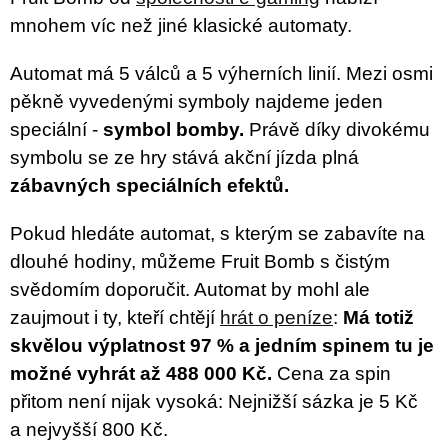
mnohem víc než jiné klasické automaty.
Automat má 5 válců a 5 výherních linií. Mezi osmi
pěkně vyvedenými symboly najdeme jeden
speciální -
symbol bomby.
Právě díky divokému
symbolu se ze hry stává akční jízda plná
zábavných speciálních efektů.
Pokud hledáte automat, s kterým se zabavíte na
dlouhé hodiny, můžeme Fruit Bomb s čistým
svědomím doporučit. Automat by mohl ale
zaujmout i ty, kteří chtějí
hrát o peníze
:
Má totiž
skvělou výplatnost 97 % a jedním spinem tu je
možné vyhrát až 488 000 Kč.
Cena za spin
přitom není nijak vysoká: Nejnižší sázka je 5 Kč
a nejvyšší 800 Kč.