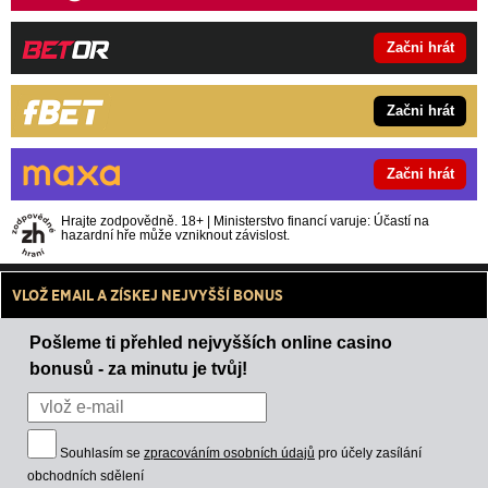
Začni hrát
Začni hrát
Začni hrát
Hrajte zodpovědně. 18+ | Ministerstvo financí varuje: Účastí na
hazardní hře může vzniknout závislost.
VLOŽ EMAIL A ZÍSKEJ NEJVYŠŠÍ BONUS
Pošleme ti přehled nejvyšších online casino
bonusů - za minutu je tvůj!
Souhlasím se
zpracováním osobních údajů
pro účely zasílání
obchodních sdělení