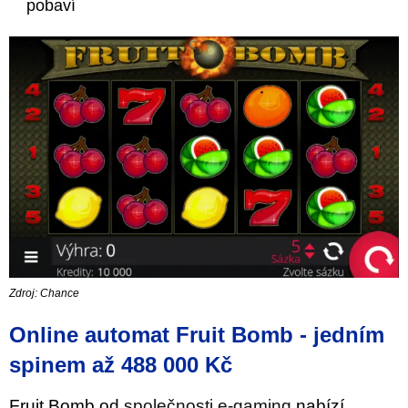
pobaví
Zdroj: Chance
Online automat Fruit Bomb - jedním
spinem až 488 000 Kč
Fruit Bomb od
společnosti e-gaming
nabízí