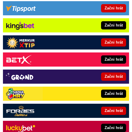
Začni hrát
Začni hrát
Začni hrát
Začni hrát
Začni hrát
Začni hrát
Začni hrát
Začni hrát