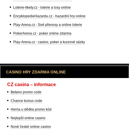
Loterie-tikety.cz - loterie a losy online
EncyklopedieHazardu.cz - hazardní hry online
Play-Arena.cz - živé přenosy a online loterie
PokerArena.cz - poker online zdarma
Play-Arena.cz - casino, poker a kurzové sázky
CASINO HRY ZDARMA ONLINE
CZ casina – informace
Betano promo code
Chance bonus code
Herna u dědka promo kód
Nejlepší online casino
Nové české online casino