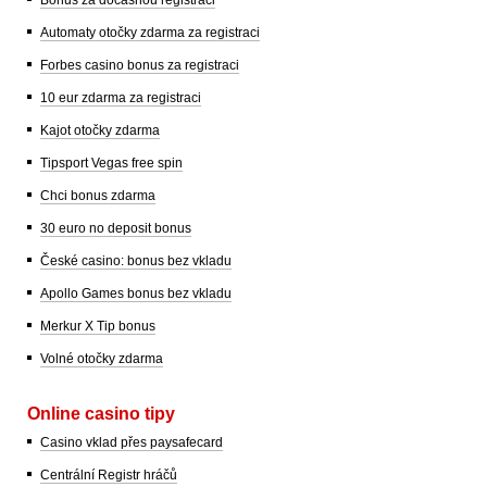
Automaty otočky zdarma za registraci
Forbes casino bonus za registraci
10 eur zdarma za registraci
Kajot otočky zdarma
Tipsport Vegas free spin
Chci bonus zdarma
30 euro no deposit bonus
České casino: bonus bez vkladu
Apollo Games bonus bez vkladu
Merkur X Tip bonus
Volné otočky zdarma
Online casino tipy
Casino vklad přes paysafecard
Centrální Registr hráčů