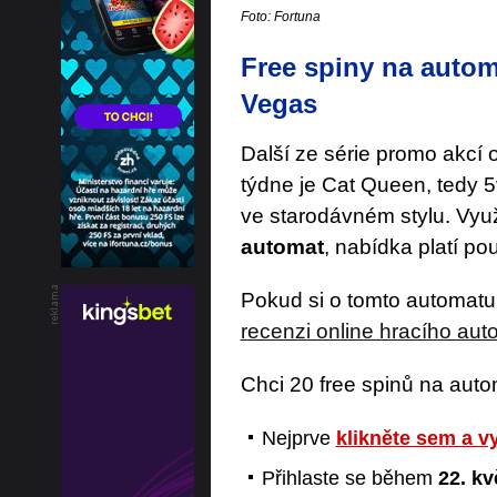
Foto: Fortuna
Free spiny na autom
Vegas
Další ze série promo akcí
týdne je Cat Queen, tedy 5
ve starodávném stylu. Využ
automat
, nabídka platí po
Pokud si o tomto automatu
recenzi online hracího au
Chci 20 free spinů na aut
Nejprve
klikněte sem a vy
Přihlaste se během
22. kv