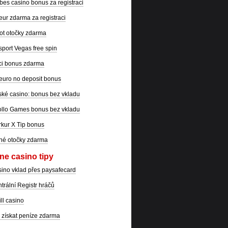
bes casino bonus za registraci
eur zdarma za registraci
ot otočky zdarma
sport Vegas free spin
i bonus zdarma
euro no deposit bonus
ké casino: bonus bez vkladu
llo Games bonus bez vkladu
kur X Tip bonus
né otočky zdarma
ne casino tipy
ino vklad přes paysafecard
trální Registr hráčů
ill casino
 získat peníze zdarma