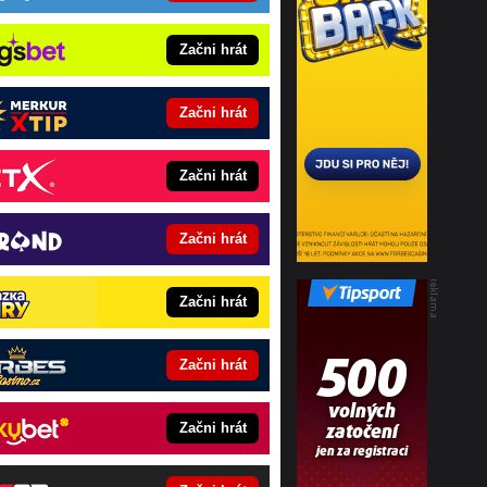
Začni hrát
Začni hrát
Začni hrát
Začni hrát
Začni hrát
Začni hrát
Začni hrát