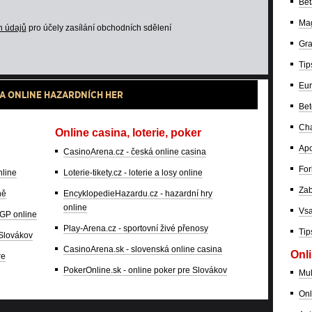
Bet
Mag
h údajů
pro účely zasílání obchodních sdělení
Gra
Tip
Eur
TA ONLINE HAZARDNÍCH HER
Bet
Cha
Online casina, loterie, poker
Apo
CasinoArena.cz - česká online casina
For
nline
Loterie-tikety.cz - loterie a losy online
Zab
ně
EncyklopedieHazardu.cz - hazardní hry
online
Vsa
oGP online
Play-Arena.cz - sportovní živé přenosy
Tip
 Slovákov
CasinoArena.sk - slovenská online casina
Onl
re
PokerOnline.sk - online poker pre Slovákov
Mul
Onl