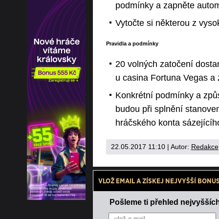
podmínky a zapněte auto
Vytočte si některou z vyso
Pravidla a podmínky
20 volných zatočení dosta
u casina Fortuna Vegas a
Konkrétní podmínky a způs
budou při splnění stanove
hráčského konta sázejícíh
22.05.2017 11:10
| Autor:
Redakce
VLOŽ EMAIL A ZÍSKEJ NEJVYŠŠÍ BONU
Pošleme ti přehled nejvyšších