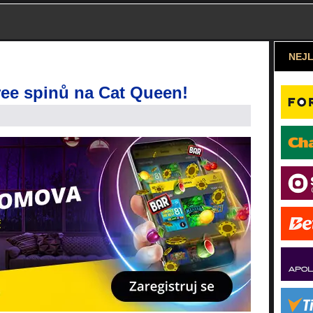
NEJL
ree spinů na Cat Queen!