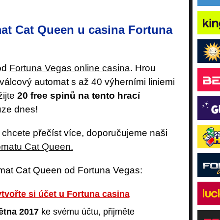
at Cat Queen u casina Fortuna
 od
Fortuna Vegas online casina
. Hrou
válcový automat s až 40 výherními liniemi
ijte
20 free spinů na tento hrací
uze dnes!
 chcete přečíst více, doporučujeme naši
tomatu Cat Queen.
omat Cat Queen od Fortuna Vegas:
tvořte si účet u Fortuna casina
ětna 2017
ke svému účtu, přijměte