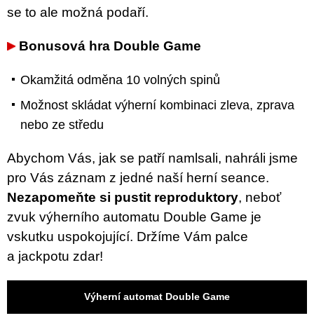
se to ale možná podaří.
Bonusová hra Double Game
Okamžitá odměna 10 volných spinů
Možnost skládat výherní kombinaci zleva, zprava
nebo ze středu
Abychom Vás, jak se patří namlsali, nahráli jsme
pro Vás záznam z jedné naší herní seance.
Nezapomeňte si pustit reproduktory
, neboť
zvuk výherního automatu Double Game je
vskutku uspokojující. Držíme Vám palce
a jackpotu zdar!
Výherní automat Double Game