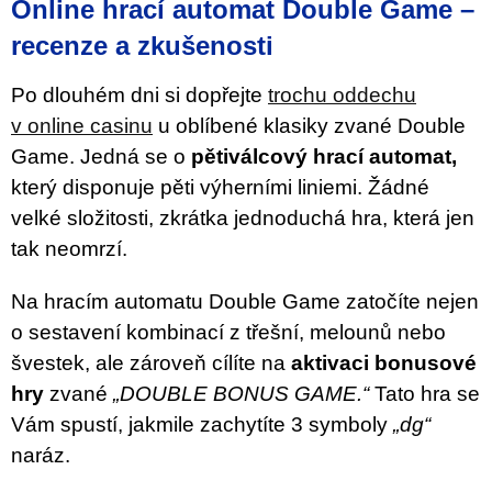
Online hrací automat Double Game –
recenze a zkušenosti
Po dlouhém dni si dopřejte
trochu oddechu
v online casinu
u oblíbené klasiky zvané Double
Game. Jedná se o
pětiválcový hrací automat,
který disponuje pěti výherními liniemi. Žádné
velké složitosti, zkrátka jednoduchá hra, která jen
tak neomrzí.
Na hracím automatu Double Game zatočíte nejen
o sestavení kombinací z třešní, melounů nebo
švestek, ale zároveň cílíte na
aktivaci bonusové
hry
zvané
„DOUBLE BONUS GAME.“
Tato hra se
Vám spustí, jakmile zachytíte 3 symboly
„dg“
naráz.