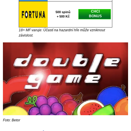
CHCI
500 spinů
BONUS
+ 500 Kč
18+ MF varuje: Účastí na hazardní hře může vzniknout
závislost.
Foto: Betor