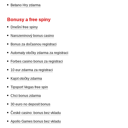
Betano Hry zdarma
Bonusy a free spiny
Dnešní free spiny
Narozeninový bonus casino
Bonus za dočasnou registraci
Automaty otočky zdarma za registraci
Forbes casino bonus za registraci
10 eur zdarma za registraci
Kajot otočky zdarma
Tipsport Vegas free spin
Chci bonus zdarma
30 euro no deposit bonus
České casino: bonus bez vkladu
Apollo Games bonus bez vkladu