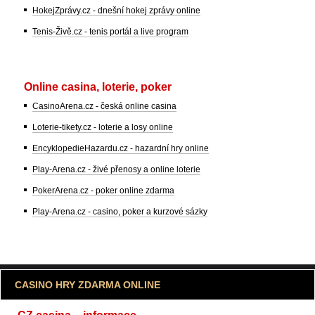
HokejZprávy.cz - dnešní hokej zprávy online
Tenis-Živě.cz - tenis portál a live program
Online casina, loterie, poker
CasinoArena.cz - česká online casina
Loterie-tikety.cz - loterie a losy online
EncyklopedieHazardu.cz - hazardní hry online
Play-Arena.cz - živé přenosy a online loterie
PokerArena.cz - poker online zdarma
Play-Arena.cz - casino, poker a kurzové sázky
CASINO HRY ZDARMA ONLINE
CZ casina – informace