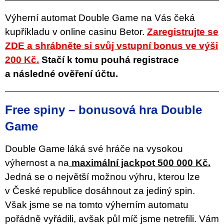
Výherní automat Double Game na Vás čeká
kupříkladu v online casinu Betor.
Zaregistrujte se
ZDE a shrábněte si svůj vstupní bonus ve výši
200 Kč.
Stačí k tomu pouhá registrace
a následné ověření účtu.
Free spiny – bonusová hra Double
Game
Double Game láká své hráče na vysokou
výhernost a na
maximální jackpot 500 000 Kč.
Jedná se o největší možnou výhru, kterou lze
v České republice dosáhnout za jediný spin.
Však jsme se na tomto výherním automatu
pořádně vyřádili, avšak půl míč jsme netrefili. Vám