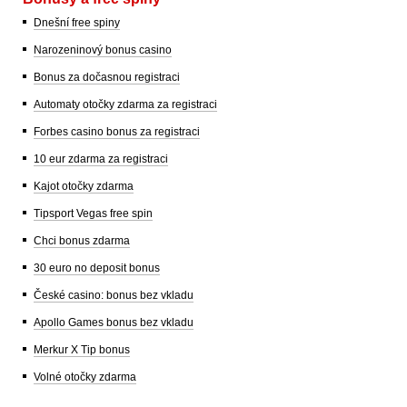
Dnešní free spiny
Narozeninový bonus casino
Bonus za dočasnou registraci
Automaty otočky zdarma za registraci
Forbes casino bonus za registraci
10 eur zdarma za registraci
Kajot otočky zdarma
Tipsport Vegas free spin
Chci bonus zdarma
30 euro no deposit bonus
České casino: bonus bez vkladu
Apollo Games bonus bez vkladu
Merkur X Tip bonus
Volné otočky zdarma