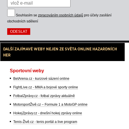
Souhlasím se
zpracováním osobních údajů
pro účely zasílání
obchodních sdělení
DALŠÍ ZAJÍMAVÉ WEBY NEJEN ZE SVĚTA ONLINE HAZARDNÍCH
HER
Sportovní weby
BetArena.cz - kurzové sázení online
FightLive.cz - MMA a bojové sporty online
FotbalZprávy.cz - fotbal zprávy aktuálně
MotorsportŽivě.cz – Formule 1 a MotoGP online
HokejZprávy.cz - dnešní hokej zprávy online
Tenis-Živě.cz - tenis portál a live program