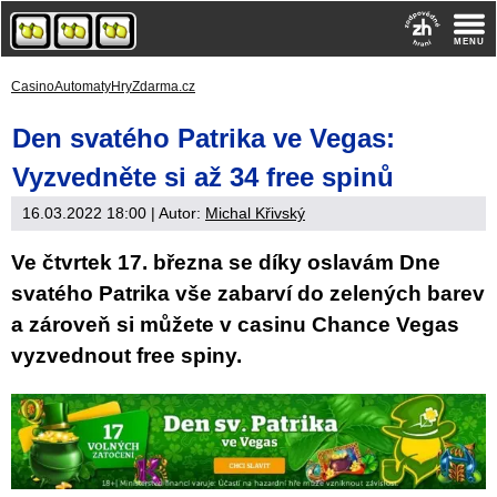
CasinoAutomatyHryZdarma.cz
Den svatého Patrika ve Vegas:
Vyzvedněte si až 34 free spinů
16.03.2022 18:00
| Autor:
Michal Křivský
Ve čtvrtek 17. března se díky oslavám Dne
svatého Patrika vše zabarví do zelených barev
a zároveň si můžete v casinu Chance Vegas
vyzvednout free spiny.