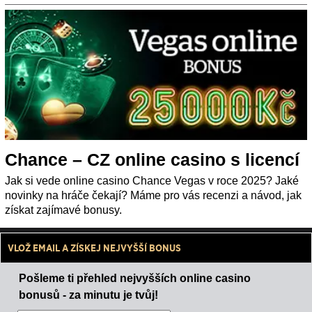
Chance – CZ online casino s licencí
Jak si vede online casino Chance Vegas v roce 2025? Jaké
novinky na hráče čekají? Máme pro vás recenzi a návod, jak
získat zajímavé bonusy.
VLOŽ EMAIL A ZÍSKEJ NEJVYŠŠÍ BONUS
Pošleme ti přehled nejvyšších online casino
bonusů - za minutu je tvůj!