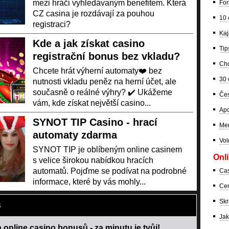
mezi hráči vyhledávaným benefitem. Která
For
CZ casina je rozdávají za pouhou
10 
registraci?
Kaj
Kde a jak získat casino
Tip
registrační bonus bez vkladu?
Chc
Chcete hrát výherní automaty❤️ bez
30 
nutnosti vkladu peněz na herní účet, ale
současně o reálné výhry? ✔️ Ukážeme
Čes
vám, kde získat největší casino...
Apo
SYNOT TIP Casino - hrací
Mer
automaty zdarma
Vol
SYNOT TIP je oblíbeným online casinem
Onli
s velice širokou nabídkou hracích
automatů. Pojďme se podívat na podrobné
Cas
informace, které by vás mohly...
Cen
Skr
S
Jak
 online casino bonusů - za minutu je tvůj!