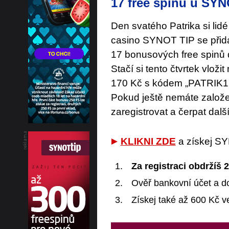
17 free spinů u SYN
Den svatého Patrika si lidé
casino SYNOT TIP se přidá
17 bonusových free spinů 
Stačí si tento čtvrtek vlož
170 Kč s kódem „PATRIK17“
Pokud ještě nemáte založ
zaregistrovat a čerpat dal
KLIKNI ZDE
a získej S
Za registraci obdržíš 
Ověř bankovní účet a do
Získej také až 600 Kč ve