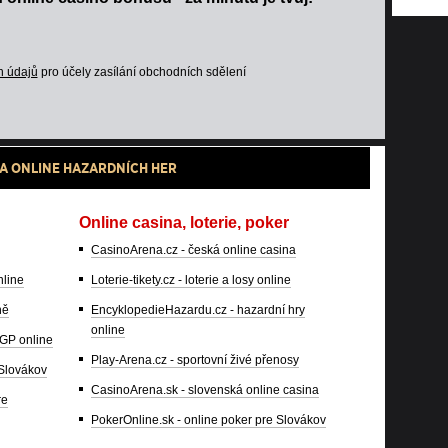
h údajů
pro účely zasílání obchodních sdělení
TA ONLINE HAZARDNÍCH HER
Online casina, loterie, poker
CasinoArena.cz - česká online casina
nline
Loterie-tikety.cz - loterie a losy online
ně
EncyklopedieHazardu.cz - hazardní hry
online
oGP online
Play-Arena.cz - sportovní živé přenosy
 Slovákov
CasinoArena.sk - slovenská online casina
re
PokerOnline.sk - online poker pre Slovákov