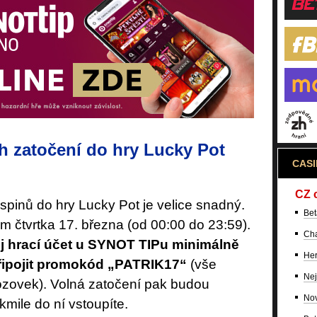
ch zatočení do hry Lucky Pot
CASI
CZ 
 spinů do hry Lucky Pot je velice snadný.
Bet
m čtvrtka 17. března (od 00:00 do 23:59).
Ch
ůj hrací účet u SYNOT TIPu minimálně
Her
řipojit promokód „PATRIK17“
(vše
Nej
zovek). Volná zatočení pak budou
Nov
kmile do ní vstoupíte.