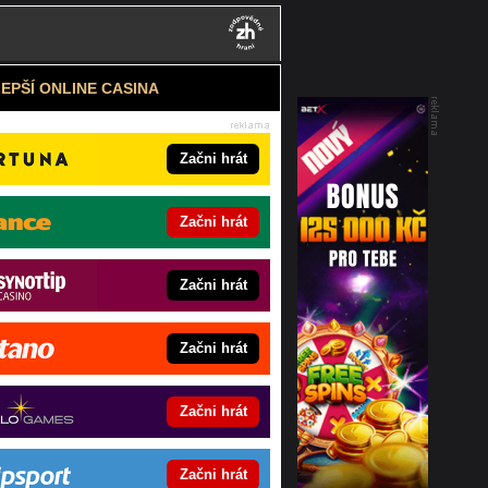
EPŠÍ ONLINE CASINA
Začni hrát
Začni hrát
Začni hrát
Začni hrát
Začni hrát
Začni hrát