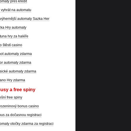
omaty přes kredit
 vyhrát na automatu
výhernější automaty Sazka Her
ka Hry automaty
tuna hry za haléře
o štěstí casino
ot automaty zdarma
or automaty zdarma
sické automaty zdarma
ano Hry zdarma
usy a free spiny
šní free spiny
ozeninový bonus casino
us za dočasnou registraci
omaty otočky zdarma za registraci