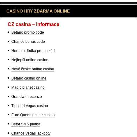
CASINO HRY ZDARMA ONLINE
CZ casina – informace
Betano promo code
Chance bonus code
Herna u dědka promo kód
Nejlepší online casino
Nové české online casino
Betano casino online
Magic planet casino
Grandwin recenze
Tipsport Vegas casino
Euro Queen online casino
Betor SMS platba
Chance Vegas jackpoty