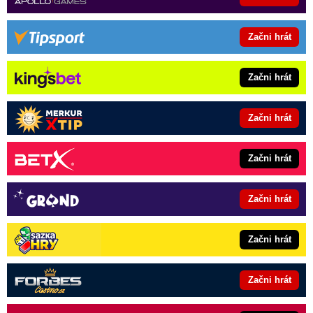
Začni hrát
Začni hrát
Začni hrát
Začni hrát
Začni hrát
Začni hrát
Začni hrát