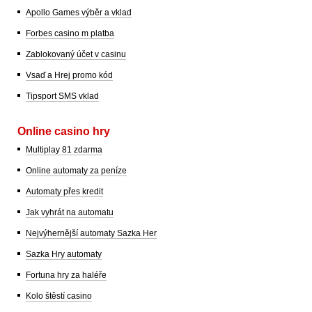
Apollo Games výběr a vklad
Forbes casino m platba
Zablokovaný účet v casinu
Vsaď a Hrej promo kód
Tipsport SMS vklad
Online casino hry
Multiplay 81 zdarma
Online automaty za peníze
Automaty přes kredit
Jak vyhrát na automatu
Nejvýhernější automaty Sazka Her
Sazka Hry automaty
Fortuna hry za haléře
Kolo štěstí casino