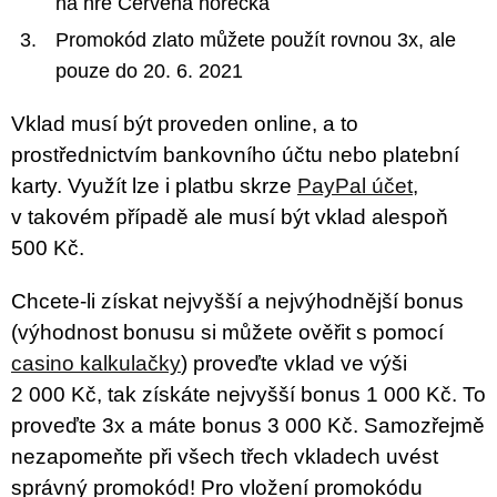
na hře Červená horečka
Promokód zlato můžete použít rovnou 3x, ale
pouze do 20. 6. 2021
Vklad musí být proveden online, a to
prostřednictvím bankovního účtu nebo platební
karty. Využít lze i platbu skrze
PayPal účet
,
v takovém případě ale musí být vklad alespoň
500 Kč.
Chcete-li získat nejvyšší a nejvýhodnější bonus
(výhodnost bonusu si můžete ověřit s pomocí
casino kalkulačky
) proveďte vklad ve výši
2 000 Kč, tak získáte nejvyšší bonus 1 000 Kč. To
proveďte 3x a máte bonus 3 000 Kč. Samozřejmě
nezapomeňte při všech třech vkladech uvést
správný promokód! Pro vložení promokódu