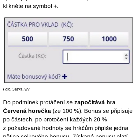
klikněte na symbol
+
.
Foto: Sazka Hry
Do podmínek protáčení se
započítává hra
Červená horečka
(ze 100 %). Bonus se připisuje
po částech, po protočení každých 20 %
z požadované hodnoty se hráčům připíše jedna
pětina celkového bonusu. Získané bonusy platí