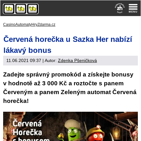
CasinoAutomatyHryZdarma.cz
Červená horečka u Sazka Her nabízí
lákavý bonus
11.06.2021 09:37
| Autor:
Zdenka Pšeničková
Zadejte správný promokód a získejte bonusy
v hodnotě až 3 000 Kč a roztočte s panem
Červeným a panem Zeleným automat Červená
horečka!