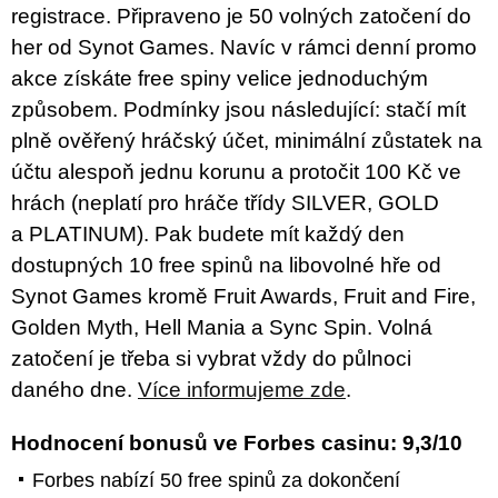
registrace. Připraveno je 50 volných zatočení do
her od Synot Games. Navíc v rámci denní promo
akce získáte free spiny velice jednoduchým
způsobem. Podmínky jsou následující: stačí mít
plně ověřený hráčský účet, minimální zůstatek na
účtu alespoň jednu korunu a protočit 100 Kč ve
hrách (neplatí pro hráče třídy SILVER, GOLD
a PLATINUM). Pak budete mít každý den
dostupných 10 free spinů na libovolné hře od
Synot Games kromě Fruit Awards, Fruit and Fire,
Golden Myth, Hell Mania a Sync Spin. Volná
zatočení je třeba si vybrat vždy do půlnoci
daného dne.
Více informujeme zde
.
Hodnocení bonusů ve Forbes casinu: 9,3/10
Forbes nabízí 50 free spinů za dokončení