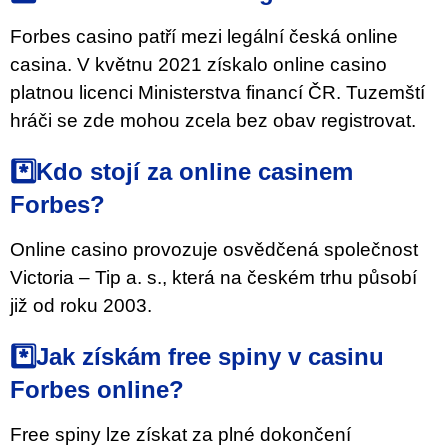
Forbes casino patří mezi legální česká online
casina. V květnu 2021 získalo online casino
platnou licenci Ministerstva financí ČR. Tuzemští
hráči se zde mohou zcela bez obav registrovat.
*️⃣Kdo stojí za online casinem
Forbes?
Online casino provozuje osvědčená společnost
Victoria – Tip a. s., která na českém trhu působí
již od roku 2003.
*️⃣Jak získám free spiny v casinu
Forbes online?
Free spiny lze získat za plné dokončení