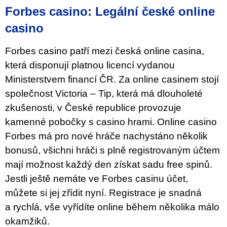
Forbes casino: Legální české online
casino
Forbes casino patří mezi česká online casina,
která disponují platnou licencí vydanou
Ministerstvem financí ČR. Za online casinem stojí
společnost Victoria – Tip, která má dlouholeté
zkušenosti, v České republice provozuje
kamenné pobočky s casino hrami. Online casino
Forbes má pro nové hráče nachystáno několik
bonusů, všichni hráči s plně registrovaným účtem
mají možnost každý den získat sadu free spinů.
Jestli ještě nemáte ve Forbes casinu účet,
můžete si jej zřídit nyní. Registrace je snadná
a rychlá, vše vyřídíte online během několika málo
okamžiků.