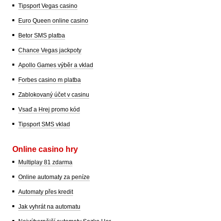
Tipsport Vegas casino
Euro Queen online casino
Betor SMS platba
Chance Vegas jackpoty
Apollo Games výběr a vklad
Forbes casino m platba
Zablokovaný účet v casinu
Vsaď a Hrej promo kód
Tipsport SMS vklad
Online casino hry
Multiplay 81 zdarma
Online automaty za peníze
Automaty přes kredit
Jak vyhrát na automatu