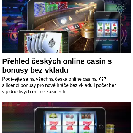
Přehled českých online casin s
bonusy bez vkladu
Podívejte se na všechna česká online casina 🇨🇿
s licencí,bonusy pro nové hráče bez vkladu i počet her
v jednotlivých online kasinech.