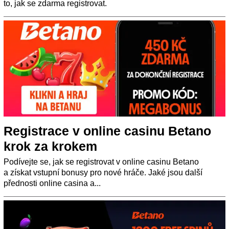
to, jak se zdarma registrovat.
Registrace v online casinu Betano
krok za krokem
Podívejte se, jak se registrovat v online casinu Betano
a získat vstupní bonusy pro nové hráče. Jaké jsou další
přednosti online casina a...