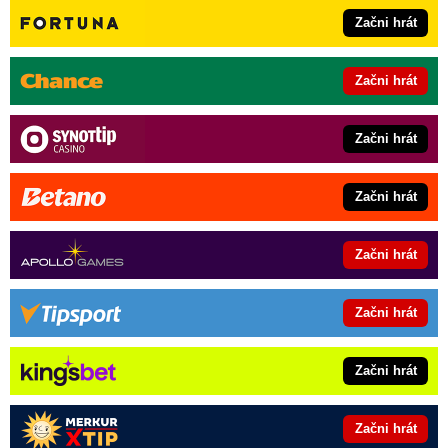
Začni hrát
Začni hrát
Začni hrát
Začni hrát
Začni hrát
Začni hrát
Začni hrát
Začni hrát