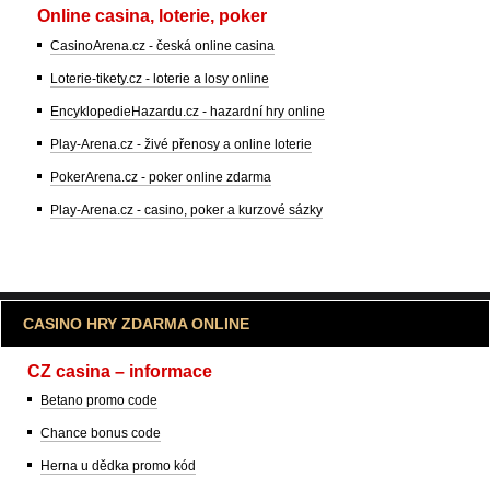
Online casina, loterie, poker
CasinoArena.cz - česká online casina
Loterie-tikety.cz - loterie a losy online
EncyklopedieHazardu.cz - hazardní hry online
Play-Arena.cz - živé přenosy a online loterie
PokerArena.cz - poker online zdarma
Play-Arena.cz - casino, poker a kurzové sázky
CASINO HRY ZDARMA ONLINE
CZ casina – informace
Betano promo code
Chance bonus code
Herna u dědka promo kód