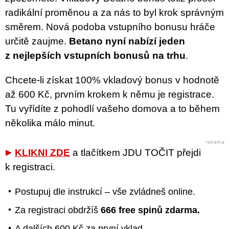
radikální proměnou a za nás to byl krok správným
směrem. Nová podoba vstupního bonusu hráče
určitě zaujme.
Betano nyní nabízí jeden
z nejlepších vstupních bonusů na trhu
.
Chcete-li získat 100% vkladový bonus v hodnotě
až 600 Kč, prvním krokem k němu je registrace.
Tu vyřídíte z pohodlí vašeho domova a to během
několika málo minut.
KLIKNI ZDE
a tlačítkem JDU TOČIT přejdi
k registraci.
Postupuj dle instrukcí – vše zvládneš online.
Za registraci obdržíš
666 free spinů zdarma.
A dalších 600 Kč za první vklad.