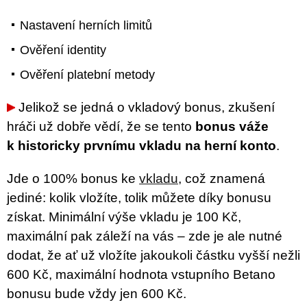
Nastavení herních limitů
Ověření identity
Ověření platební metody
Jelikož se jedná o vkladový bonus, zkušení
hráči už dobře vědí, že se tento
bonus váže
k historicky prvnímu vkladu na herní konto
.
Jde o 100% bonus ke
vkladu
, což znamená
jediné: kolik vložíte, tolik můžete díky bonusu
získat. Minimální výše vkladu je 100 Kč,
maximální pak záleží na vás – zde je ale nutné
dodat, že ať už vložíte jakoukoli částku vyšší nežli
600 Kč, maximální hodnota vstupního Betano
bonusu bude vždy jen 600 Kč.