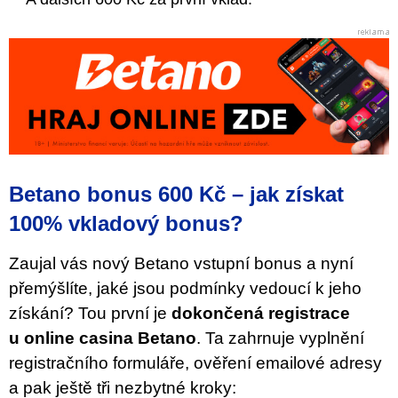
Betano bonus 600 Kč – jak získat
100% vkladový bonus?
Zaujal vás nový Betano vstupní bonus a nyní
přemýšlíte, jaké jsou podmínky vedoucí k jeho
získání? Tou první je
dokončená registrace
u online casina Betano
. Ta zahrnuje vyplnění
registračního formuláře, ověření emailové adresy
a pak ještě tři nezbytné kroky: