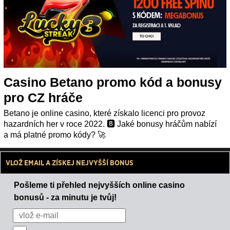
Casino Betano promo kód a bonusy
pro CZ hráče
Betano je online casino, které získalo licenci pro provoz
hazardních her v roce 2022. 🅱️ Jaké bonusy hráčům nabízí
a má platné promo kódy? 🚀
VLOŽ EMAIL A ZÍSKEJ NEJVYŠŠÍ BONUS
Pošleme ti přehled nejvyšších online casino
bonusů - za minutu je tvůj!