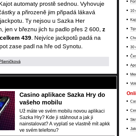
For
Kajot automaty prostě sednou. Vyhovuje
10 
částky a přirozeně jim připadá lákavá
 jackpotu. Ty nejsou u Sazka Her
Kaj
 jen v březnu jich tu padlo přes 2 600,
z
Tip
 celkem 439
. Nejvíce jackpotů padá na
Chc
kpot zase padl na hře od Synotu.
30 
Čes
Pšeničková
Apo
Mer
Vol
Onli
Casino aplikace Sazka Hry do
vašeho mobilu
Cas
Už máte ve svém mobilu novou aplikaci
Cen
Sazka Hry? Kde ji stáhnout a jak ji
Skr
nainstalovat? A vyplatí se vlastně mít apkk
Jak
ve svém telefonu?