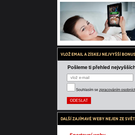
VLOŽ EMAIL A ZÍSKEJ NEJVYŠŠÍ BONU
Pošleme ti přehled nejvyšších
Souhlasím se
zpracováním osobníc
DALŠÍ ZAJÍMAVÉ WEBY NEJEN ZE SVĚ