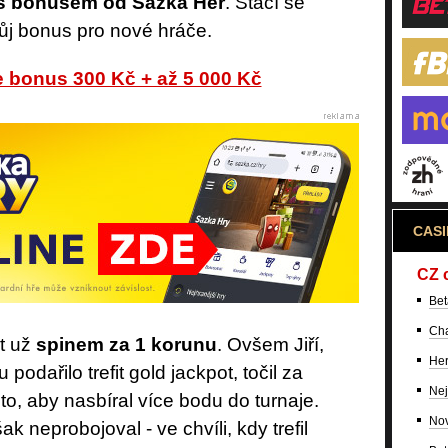
s bonusem od Sazka Her
. Stačí se
vůj bonus pro nové hráče.
te bonus 300 Kč + až 5 000 Kč
CASI
CZ 
Bet
Ch
it už
spinem za 1 korunu
. Ovšem Jiří,
Her
odařilo trefit gold jackpot, točil za
Nej
, aby nasbíral více bodu do turnaje.
Nov
k neprobojoval - ve chvíli, kdy trefil