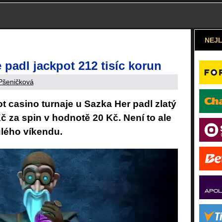
NEJL
 padl jackpot 212 tisíc korun
Pšeničková
casino turnaje u Sazka Her padl zlatý
č za spin v hodnotě 20 Kč. Není to ale
ulého víkendu.