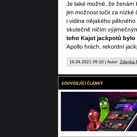
Je také možné, že ženám 
jim možnost točit za nízké 
i vidina nějakého pěkného
skutečně ničím výjimečným,
toho Kajot jackpotů bylo
Apollo hrách, rekordní jac
16.04.2021 09:10
| Autor:
Zdenka 
SOUVISEJÍCÍ ČLÁNKY