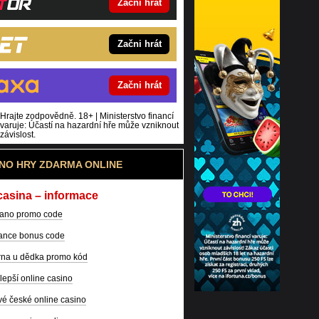
Začni hrát
Začni hrát
Začni hrát
Hrajte zodpovědně. 18+ | Ministerstvo financí
varuje: Účastí na hazardní hře může vzniknout
závislost.
NO HRY ZDARMA ONLINE
casina – informace
ano promo code
ance bonus code
na u dědka promo kód
lepší online casino
é české online casino