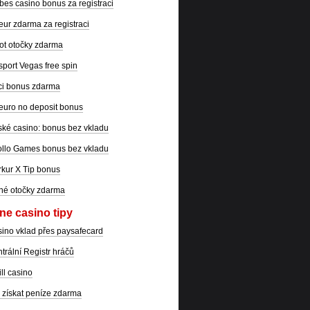
bes casino bonus za registraci
eur zdarma za registraci
ot otočky zdarma
sport Vegas free spin
i bonus zdarma
euro no deposit bonus
ké casino: bonus bez vkladu
llo Games bonus bez vkladu
kur X Tip bonus
né otočky zdarma
ne casino tipy
ino vklad přes paysafecard
trální Registr hráčů
ill casino
 získat peníze zdarma