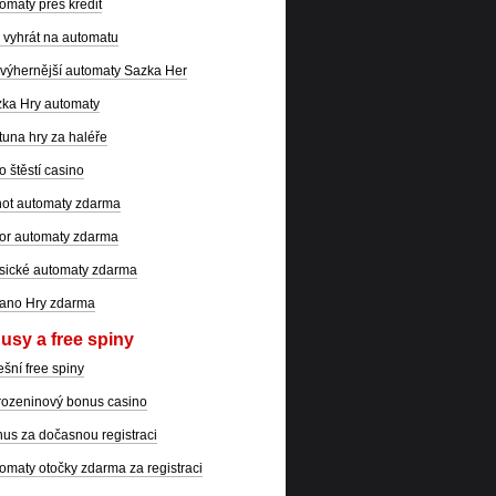
omaty přes kredit
 vyhrát na automatu
výhernější automaty Sazka Her
ka Hry automaty
tuna hry za haléře
o štěstí casino
ot automaty zdarma
or automaty zdarma
sické automaty zdarma
ano Hry zdarma
usy a free spiny
šní free spiny
ozeninový bonus casino
us za dočasnou registraci
omaty otočky zdarma za registraci