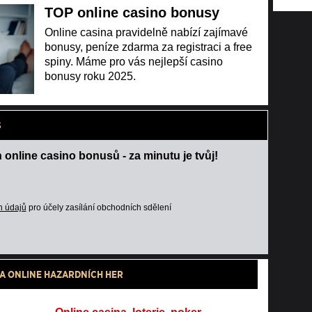
TOP online casino bonusy
Online casina pravidelně nabízí zajímavé
bonusy, peníze zdarma za registraci a free
spiny. Máme pro vás nejlepší casino
bonusy roku 2025.
S
 online casino bonusů - za minutu je tvůj!
h údajů
pro účely zasílání obchodních sdělení
TA ONLINE HAZARDNÍCH HER