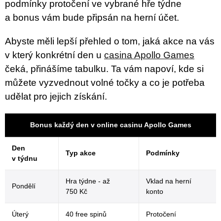
podmínky protočení ve vybrané hře týdne
a bonus vám bude připsán na herní účet.
Abyste měli lepší přehled o tom, jaká akce na vás
v který konkrétní den u
casina Apollo Games
čeká, přinášíme tabulku. Ta vám napoví, kde si
můžete vyzvednout volné točky a co je potřeba
udělat pro jejich získání.
Bonus každý den v online casinu Apollo Games
Den
Typ akce
Podmínky
v týdnu
Hra týdne - až
Vklad na herní
Pondělí
750 Kč
konto
Úterý
40 free spinů
Protočení