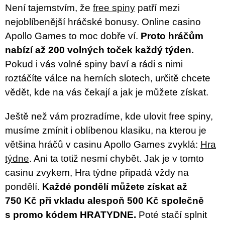
Není tajemstvím, že
free spiny
patří mezi
nejoblíbenější hráčské bonusy. Online casino
Apollo Games to moc dobře ví.
Proto hráčům
nabízí až 200 volných toček každý týden.
Pokud i vás volné spiny baví a rádi s nimi
roztáčíte válce na herních slotech, určitě chcete
vědět, kde na vás čekají a jak je můžete získat.
Ještě než vám prozradíme, kde ulovit free spiny,
musíme zmínit i oblíbenou klasiku, na kterou je
většina hráčů v casinu Apollo Games zvyklá:
Hra
týdne
. Ani ta totiž nesmí chybět. Jak je v tomto
casinu zvykem, Hra týdne připadá vždy na
pondělí.
Každé pondělí můžete získat až
750 Kč při vkladu alespoň 500 Kč společně
s promo kódem HRATYDNE.
Poté stačí splnit