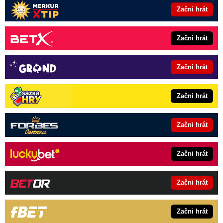
Začni hrát
Začni hrát
Začni hrát
Začni hrát
Začni hrát
Začni hrát
Začni hrát
Začni hrát