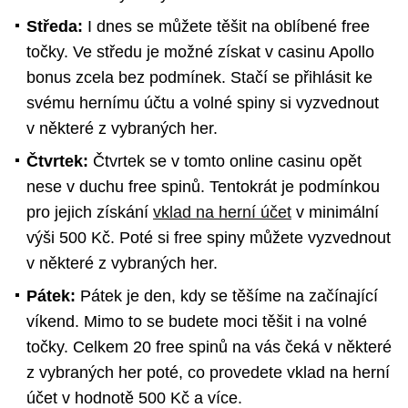
Středa:
I dnes se můžete těšit na oblíbené free
točky. Ve středu je možné získat v casinu Apollo
bonus zcela bez podmínek. Stačí se přihlásit ke
svému hernímu účtu a volné spiny si vyzvednout
v některé z vybraných her.
Čtvrtek:
Čtvrtek se v tomto online casinu opět
nese v duchu free spinů. Tentokrát je podmínkou
pro jejich získání
vklad na herní účet
v minimální
výši 500 Kč. Poté si free spiny můžete vyzvednout
v některé z vybraných her.
Pátek:
Pátek je den, kdy se těšíme na začínající
víkend. Mimo to se budete moci těšit i na volné
točky. Celkem 20 free spinů na vás čeká v některé
z vybraných her poté, co provedete vklad na herní
účet v hodnotě 500 Kč a více.