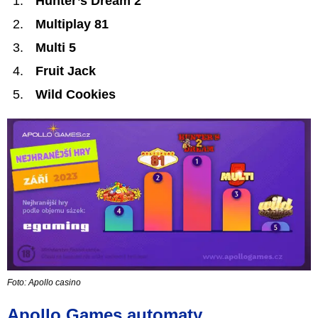
Hunter’s Dream 2
Multiplay 81
Multi 5
Fruit Jack
Wild Cookies
Foto: Apollo casino
Apollo Games automaty