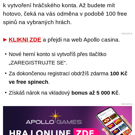
k vytvoření hráčského konta. Až budete mít
hotovo, čeká na vás odměna v podobě 100 free
spinů na vybraných hrách.
KLIKNI ZDE
a přejdi na web Apollo casina.
Nové herní konto si vytvoříš přes tlačítko
„ZAREGISTRUJTE SE“.
Za dokončenou registraci obdržíš zdarma
100 Kč
ve free spinech
.
Získáš nárok na vkladový
bonus až 5 000 Kč
.