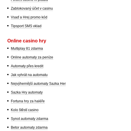
Zablokovaný účet v casinu
Vsaď a Hrej promo kód
Tipsport SMS vklad
Online casino hry
Multiplay 81 zdarma
Online automaty za peníze
Automaty přes kredit
Jak vyhrát na automatu
Nejvýhernější automaty Sazka Her
Sazka Hry automaty
Fortuna hry za haléře
Kolo štěstí casino
Synot automaty zdarma
Betor automaty zdarma