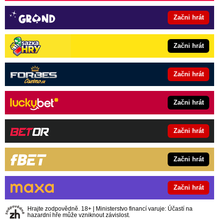
Začni hrát
Začni hrát
Začni hrát
Začni hrát
Začni hrát
Začni hrát
Začni hrát
Hrajte zodpovědně. 18+ | Ministerstvo financí varuje: Účastí na
hazardní hře může vzniknout závislost.