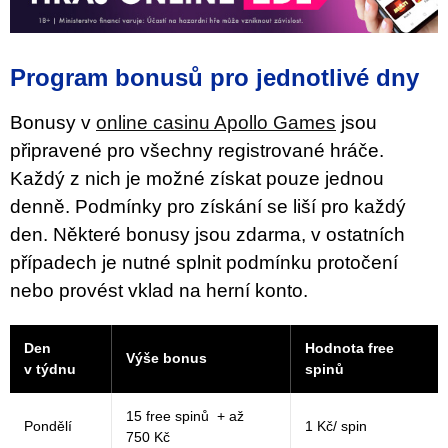
Program bonusů pro jednotlivé dny
Bonusy v
online casinu Apollo Games
jsou
připravené pro všechny registrované hráče.
Každý z nich je možné získat pouze jednou
denně. Podmínky pro získání se liší pro každý
den. Některé bonusy jsou zdarma, v ostatních
případech je nutné splnit podmínku protočení
nebo provést vklad na herní konto.
Den
Hodnota free
Výše bonus
v týdnu
spinů
15 free spinů + až
Pondělí
1 Kč/ spin
750 Kč