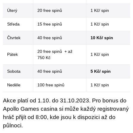
Úterý
20 free spinů
1 Kč/ spin
Středa
15 free spinů
1 Kč/ spin
Čtvrtek
40 free spinů
10 Kč/ spin
20 free spinů + až
Pátek
1 Kč/ spin
750 Kč
Sobota
40 free spinů
5 Kč/ spin
Neděle
100 free spinů
1 Kč/ spin
Akce platí od 1.10. do 31.10.2023. Pro bonus do
Apollo Games casina si může každý registrovaný
hráč přijít od 8:00, kde jsou k dispozici až do
půlnoci.