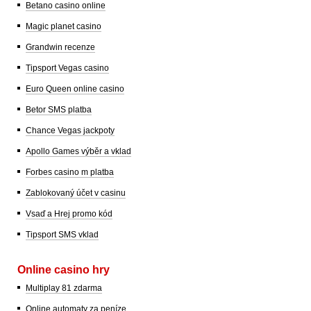
Betano casino online
Magic planet casino
Grandwin recenze
Tipsport Vegas casino
Euro Queen online casino
Betor SMS platba
Chance Vegas jackpoty
Apollo Games výběr a vklad
Forbes casino m platba
Zablokovaný účet v casinu
Vsaď a Hrej promo kód
Tipsport SMS vklad
Online casino hry
Multiplay 81 zdarma
Online automaty za peníze