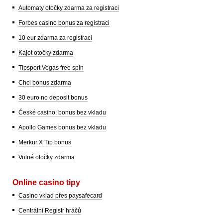
Automaty otočky zdarma za registraci
Forbes casino bonus za registraci
10 eur zdarma za registraci
Kajot otočky zdarma
Tipsport Vegas free spin
Chci bonus zdarma
30 euro no deposit bonus
České casino: bonus bez vkladu
Apollo Games bonus bez vkladu
Merkur X Tip bonus
Volné otočky zdarma
Online casino tipy
Casino vklad přes paysafecard
Centrální Registr hráčů