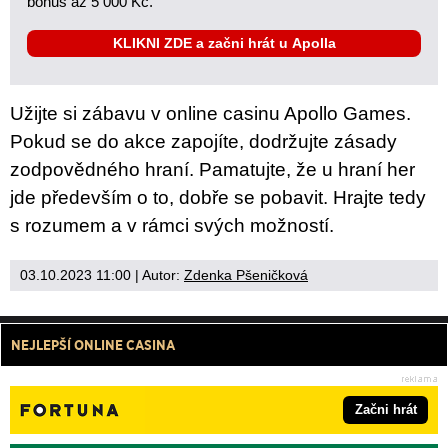
bonus až 5 000 Kč.
KLIKNI ZDE a začni hrát u Apolla
Užijte si zábavu v online casinu Apollo Games.
Pokud se do akce zapojíte, dodržujte zásady
zodpovědného hraní. Pamatujte, že u hraní her
jde především o to, dobře se pobavit. Hrajte tedy
s rozumem a v rámci svých možností.
03.10.2023 11:00
| Autor:
Zdenka Pšeničková
NEJLEPŠÍ ONLINE CASINA
Začni hrát