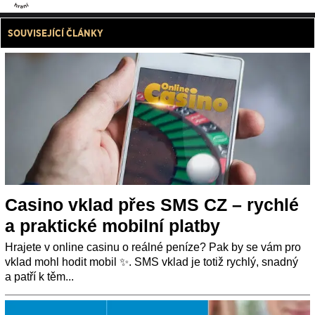
SOUVISEJÍCÍ ČLÁNKY
Casino vklad přes SMS CZ – rychlé
a praktické mobilní platby
Hrajete v online casinu o reálné peníze? Pak by se vám pro
vklad mohl hodit mobil ✨. SMS vklad je totiž rychlý, snadný
a patří k těm...