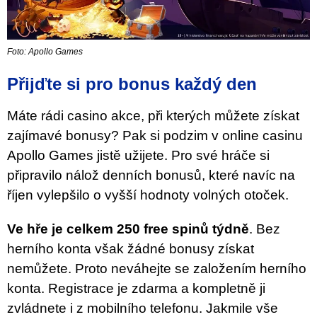
Foto: Apollo Games
Přijďte si pro bonus každý den
Máte rádi casino akce, při kterých můžete získat
zajímavé bonusy? Pak si podzim v online casinu
Apollo Games jistě užijete. Pro své hráče si
připravilo nálož denních bonusů, které navíc na
říjen vylepšilo o vyšší hodnoty volných otoček.
Ve hře je celkem 250 free spinů týdně
. Bez
herního konta však žádné bonusy získat
nemůžete. Proto neváhejte se založením herního
konta. Registrace je zdarma a kompletně ji
zvládnete i z mobilního telefonu. Jakmile vše