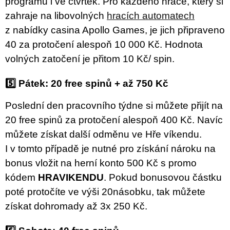
programu i ve čtvrtek. Pro každého hráče, který si
zahraje na libovolných
hracích automatech
z nabídky casina Apollo Games, je jich připraveno
40 za protočení alespoň 10 000 Kč. Hodnota
volných zatočení je přitom 10 Kč/ spin.
5️⃣ Pátek: 20 free spinů + až 750 Kč
Poslední den pracovního týdne si můžete přijít na
20 free spinů za protočení alespoň 400 Kč. Navíc
můžete získat další odměnu ve Hře víkendu.
I v tomto případě je nutné pro získání nároku na
bonus vložit na herní konto 500 Kč s promo
kódem
HRAVIKENDU
. Pokud bonusovou částku
poté protočíte ve výši 20násobku, tak můžete
získat dohromady až 3x 250 Kč.