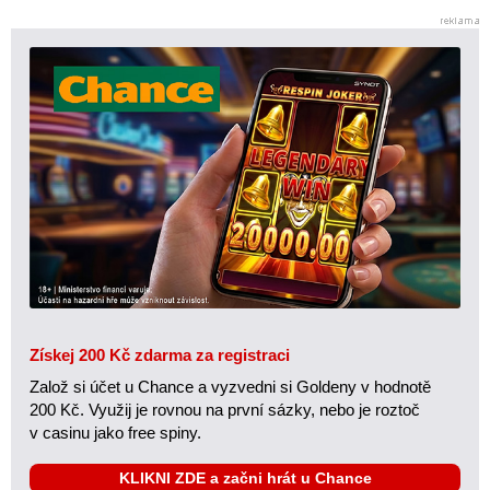
Získej 200 Kč zdarma za registraci
Založ si účet u Chance a vyzvedni si Goldeny v hodnotě
200 Kč. Využij je rovnou na první sázky, nebo je roztoč
v casinu jako free spiny.
KLIKNI ZDE a začni hrát u Chance