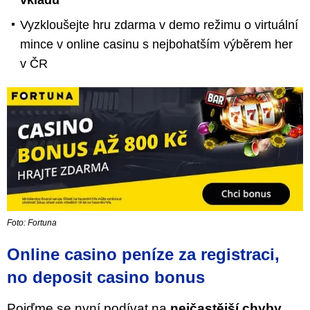
vkladu
Vyzkloušejte hru zdarma v demo režimu o virtuální
mince v online casinu s nejbohatším výběrem her
v ČR
Foto: Fortuna
Online casino peníze za registraci,
no deposit casino bonus
Pojďme se nyní podívat na
nejčastější chyby