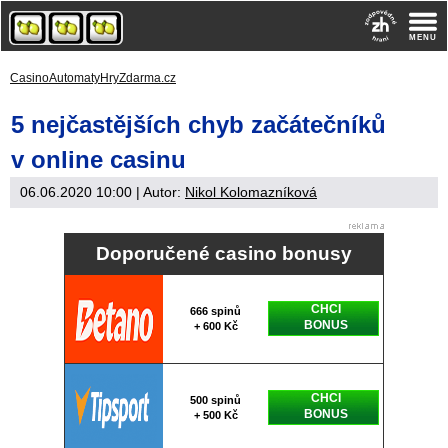
CasinoAutomatyHryZdarma.cz
5 nejčastějších chyb začátečníků
v online casinu
06.06.2020 10:00
| Autor:
Nikol Kolomazníková
Doporučené casino bonusy
CHCI
666 spinů
BONUS
+ 600 Kč
CHCI
500 spinů
BONUS
+ 500 Kč