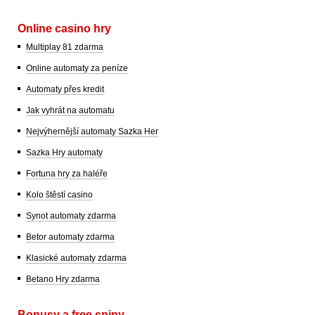
Online casino hry
Multiplay 81 zdarma
Online automaty za peníze
Automaty přes kredit
Jak vyhrát na automatu
Nejvýhernější automaty Sazka Her
Sazka Hry automaty
Fortuna hry za haléře
Kolo štěstí casino
Synot automaty zdarma
Betor automaty zdarma
Klasické automaty zdarma
Betano Hry zdarma
Bonusy a free spiny