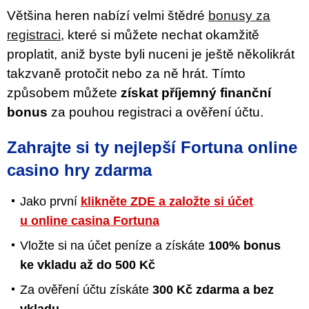
Většina heren nabízí velmi štědré
bonusy za
registraci
, které si můžete nechat okamžitě
proplatit, aniž byste byli nuceni je ještě několikrát
takzvaně protočit nebo za ně hrát. Tímto
způsobem můžete
získat příjemný finanční
bonus
za pouhou registraci a ověření účtu.
Zahrajte si ty nejlepší Fortuna online
casino hry zdarma
Jako první
klikněte ZDE a založte si účet
u online casina Fortuna
Vložte si na účet peníze a získáte
100% bonus
ke vkladu až do 500 Kč
Za ověření účtu získáte
300 Kč zdarma a bez