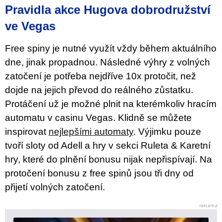
Pravidla akce Hugova dobrodružství
ve Vegas
Free spiny je nutné využít vždy během aktuálního
dne, jinak propadnou. Následné výhry z volných
zatočení je potřeba nejdříve 10x protočit, než
dojde na jejich převod do reálného zůstatku.
Protáčení už je možné plnit na kterémkoliv hracím
automatu v casinu Vegas. Klidně se můžete
inspirovat
nejlepšími automaty
. Výjimku pouze
tvoří sloty od Adell a hry v sekci Ruleta & Karetní
hry, které do plnění bonusu nijak nepřispívají. Na
protočení bonusu z free spinů jsou tři dny od
přijetí volných zatočení.