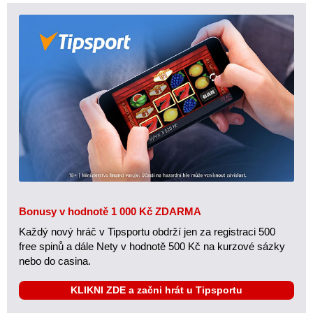
Bonusy v hodnotě 1 000 Kč ZDARMA
Každý nový hráč v Tipsportu obdrží jen za registraci 500
free spinů a dále Nety v hodnotě 500 Kč na kurzové sázky
nebo do casina.
KLIKNI ZDE a začni hrát u Tipsportu