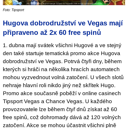
Foto: Tipsport
Hugova dobrodružství ve Vegas mají
připraveno až 2x 60 free spinů
1. dubna mají svátek všichni Hugové a ve stejný
den také startuje tematická promo akce Hugova
dobrodružství ve Vegas. Potrvá čtyři dny, během
kterých si hráči na několika hracích automatech
mohou vyzvednout volná zatočení. U všech slotů
nehraje hlavní roli nikdo jiný než skřítek Hugo.
Promo akce současně poběží v online casinech
Tipsport Vegas a Chance Vegas. U každého
provozovatele lze během čtyř dnů získat až 60
free spinů, což dohromady dává až 120 volných
zatočení. Akce se mohou účastnit všichni plně