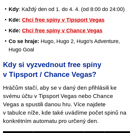
Kdy
: Každý den od 1. do 4. 4. (od 8:00 do 24:00)
Kde:
Chci free spiny v Tipsport Vegas
Kde:
Chci free spiny v Chance Vegas
Co se hraje:
Hugo, Hugo 2, Hugo's Adventure,
Hugo Goal
Kdy si vyzvednout free spiny
v Tipsport / Chance Vegas?
Hráčům stačí, aby se v daný den přihlásili ke
svému účtu v Tipsport Vegas nebo Chance
Vegas a spustili danou hru. Více najdete
v tabulce níže, kde také uvádíme počet spinů na
konkrétním automatu pro určený den.