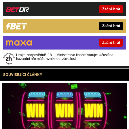
Začni hrát
Začni hrát
Začni hrát
Hrajte zodpovědně. 18+ | Ministerstvo financí varuje: Účastí na
hazardní hře může vzniknout závislost.
SOUVISEJÍCÍ ČLÁNKY